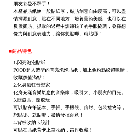
朋友都愛不釋手！
本產品貼紙較一般貼紙厚，黏貼創意自由度高，可以盡
情揮灑創意，貼在不同地方，培養藝術美感，也可以在
反覆撕貼、抓取的過程中訓練孩子的手眼協調，發揮想
像力與創意表達力，讓你想貼哪、就貼哪！
■商品特色
1.閃亮泡泡貼紙
FOOD超人造型的閃亮泡泡貼紙，加上金粉點綴超吸睛，
收藏價值滿點！
2.化身瘋狂音樂家
化身充滿音樂氣息的音樂家，吸引大、小朋友的目光。
3.隨處貼、隨處玩
可以貼在筆記本、手帳、手機殼、信封、包裝禮物等，
想貼哪、就貼哪，盡情發揮創意！
4.背板收納卡設計
可貼在貼紙背卡上當收納，當作收藏！