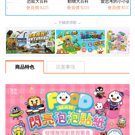
百科
動物大百科
愛思考的小小孩(全套8冊)
FOOD超人-我是小醫生
225
會員價:$225
會員價:$537
會員價:$252
← 可觸屏滑動 →
商品特色
注意事項