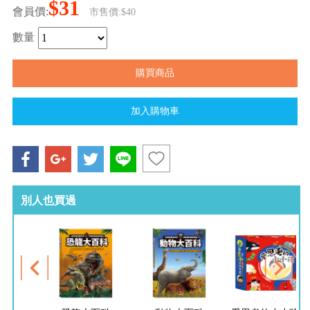
$31
會員價:
市售價:$40
數量
別人也買過