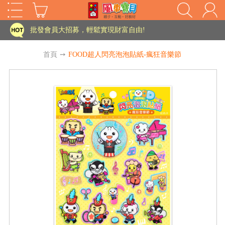
批發會員大招募，輕鬆實現財富自由!
如需更改或重開發票 需在訂單成立三天內通知客服 寄回發票需附上回郵郵票
老師您好!!幼教會員火熱招募中~
首頁
➙
FOOD超人閃亮泡泡貼紙-瘋狂音樂節
海外購物免煩惱！點我查看『海外購物流程說明』
家長樂了!「風車書版集團暨FOOD超人企業總部」目前正興建中!
批發會員大招募，輕鬆實現財富自由!
如需更改或重開發票 需在訂單成立三天內通知客服 寄回發票需附上回郵郵票
HOT
老師您好!!幼教會員火熱招募中~
海外購物免煩惱！點我查看『海外購物流程說明』