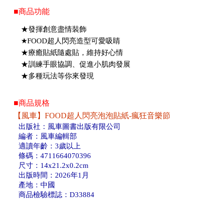
■商品功能
★發揮創意盡情裝飾
★FOOD超人閃亮造型可愛吸睛
★療癒貼紙隨處貼，維持好心情
★訓練手眼協調、促進小肌肉發展
★多種玩法等你來發現
■商品規格
【風車】FOOD超人閃亮泡泡貼紙-瘋狂音樂節
出版社：風車圖書出版有限公司
編者：風車編輯部
適讀年齡：3歲以上
條碼：4711664070396
尺寸：14x21.2x0.2cm
出版時間：2026年1月
產地：中國
商品檢驗標誌：D33884