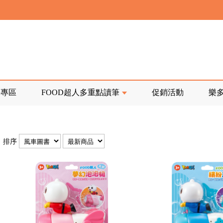
寄回發票需附上回郵郵票
前正興建中!
品專區
FOOD超人多重點讀筆
促銷活動
樂
寄回發票需附上回郵郵票
排序