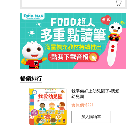
暢銷排行
我準備好上幼兒園了-我愛
幼兒園
會員價:$221