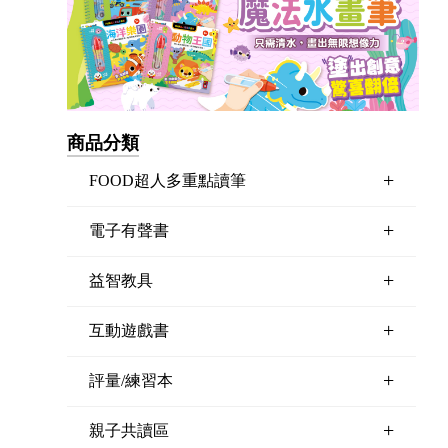
商品分類
+
FOOD超人多重點讀筆
+
電子有聲書
+
益智教具
+
互動遊戲書
+
評量/練習本
+
親子共讀區