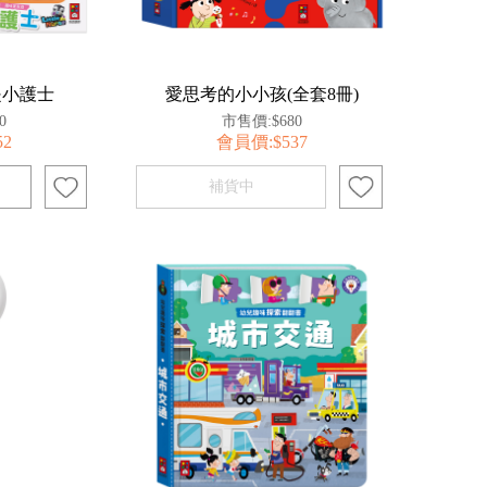
是小護士
愛思考的小小孩(全套8冊)
0
市售價:$680
52
會員價:$537