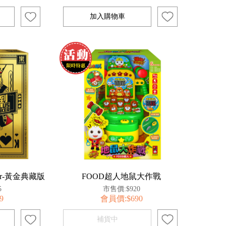
ker-黃金典藏版
FOOD超人地鼠大作戰
5
市售價:$920
9
會員價:$690