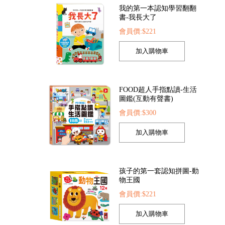
我的第一本認知學習翻翻
書-我長大了
會員價:$221
FOOD超人手指點讀-生活
圖鑑(互動有聲書)
會員價:$300
孩子的第一套認知拼圖-動
物王國
會員價:$221