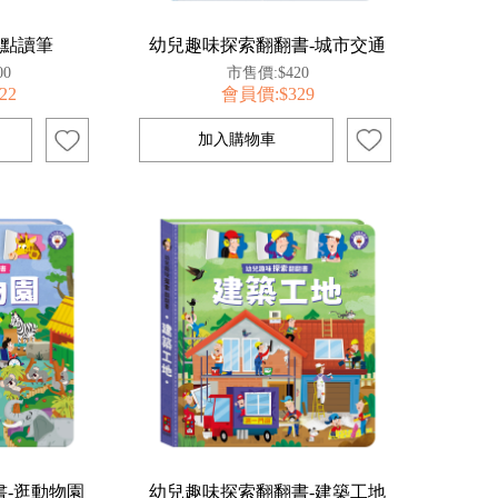
索點讀筆
幼兒趣味探索翻翻書-城市交通
00
市售價:$420
22
會員價:$329
-逛動物園
幼兒趣味探索翻翻書-建築工地