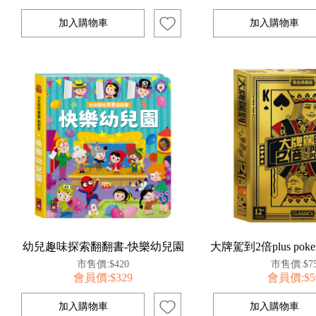
幼兒趣味探索翻翻書-快樂幼兒園
大牌駕到2倍plus po
市售價:$420
市售價:$7
會員價:$329
會員價:$5