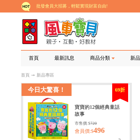
批發會員大招募，輕鬆實現財富自由!
如需更改或重開發票 需在訂單成立三天內通知客服 
老師您好!!幼教會員火熱招募中~
海外購物免煩惱！點我查看『海外購物流程說明』
家長樂了!「風車書版集團暨FOOD超人企業總部」目
首頁
最新訊息
商品分類
新
批發會員大招募，輕鬆實現財富自由!
首頁
➙
新品專區
如需更改或重開發票 需在訂單成立三天內通知客服 
今日大驚喜！
69折
老師您好!!幼教會員火熱招募中~
海外購物免煩惱！點我查看『海外購物流程說明』
寶寶的12個經典童話
故事
市售價:$
720
496
會員價:$