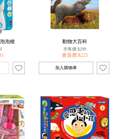
紛泡泡槍
動物大百科
0
市售價:$299
05
會員價:$225