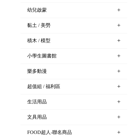
+
幼兒啟蒙
+
黏土 / 美勞
+
積木 / 模型
+
小學生圖書館
+
樂多動漫
+
超值組 / 福利區
+
生活用品
+
文具用品
+
FOOD超人-聯名商品