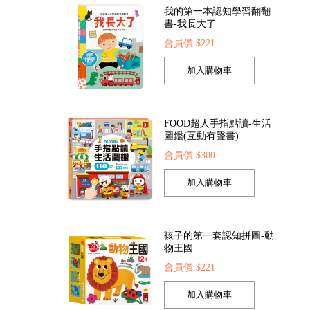
FOOD超人手指點讀-生活
圖鑑(互動有聲書)
會員價:$300
索點讀筆
FOOD超人夢幻泡泡槍
FOOD超人繽紛泡泡
22
會員價:$205
會員價:$205
孩子的第一套認知拼圖-動
物王國
會員價:$221