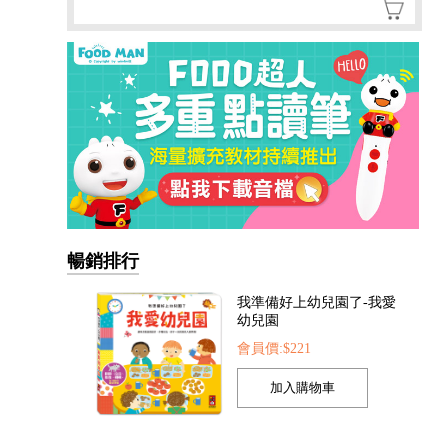
我準備好上幼兒園了-我愛
幼兒園
會員價:$221
暢銷排行
我的第一本認知學習翻翻
書-我長大了
會員價:$221