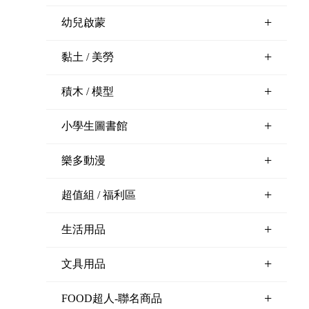
+
幼兒啟蒙
+
黏土 / 美勞
+
積木 / 模型
+
小學生圖書館
+
樂多動漫
+
超值組 / 福利區
+
生活用品
+
文具用品
+
FOOD超人-聯名商品