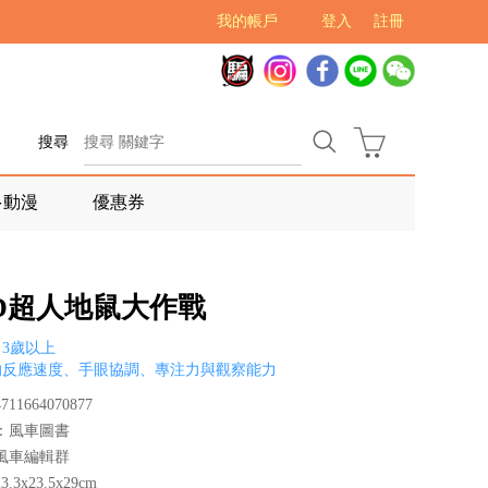
我的帳戶
登入
註冊
搜尋
多動漫
優惠券
OD超人地鼠大作戰
3歲以上
的反應速度、手眼協調、專注力與觀察能力
11664070877
：風車圖書
風車編輯群
.3x23.5x29cm