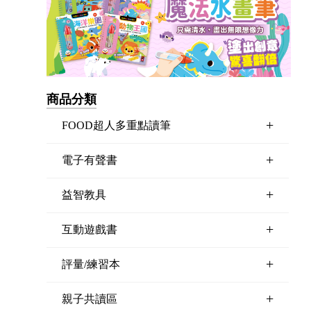
商品分類
+
FOOD超人多重點讀筆
+
電子有聲書
+
益智教具
+
互動遊戲書
+
評量/練習本
+
親子共讀區