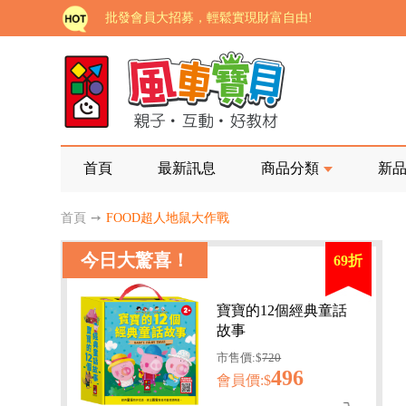
批發會員大招募，輕鬆實現財富自由!
如需更改或重開發票 需在訂單成立三天內通知客服 
老師您好!!幼教會員火熱招募中~
海外購物免煩惱！點我查看『海外購物流程說明』
家長樂了!「風車書版集團暨FOOD超人企業總部」目
首頁
最新訊息
商品分類
新
批發會員大招募，輕鬆實現財富自由!
首頁
➙
FOOD超人地鼠大作戰
如需更改或重開發票 需在訂單成立三天內通知客服 
今日大驚喜！
69折
老師您好!!幼教會員火熱招募中~
海外購物免煩惱！點我查看『海外購物流程說明』
寶寶的12個經典童話
故事
市售價:$
720
496
會員價:$