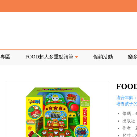
寄回發票需附上回郵郵票
前正興建中!
品專區
FOOD超人多重點讀筆
促銷活動
樂
寄回發票需附上回郵郵票
FO
適合年齡：
培養孩子
條碼：47
出版社
作者：
尺寸：23