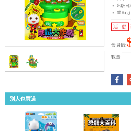
出版日期：
重量(g)
會員價:
數量
別人也買過