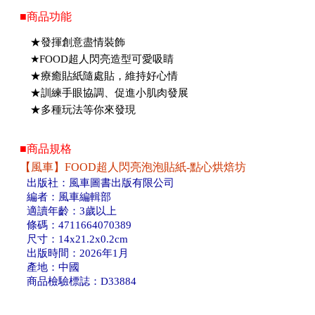
■商品功能
★發揮創意盡情裝飾
★FOOD超人閃亮造型可愛吸睛
★療癒貼紙隨處貼，維持好心情
★訓練手眼協調、促進小肌肉發展
★多種玩法等你來發現
■商品規格
【風車】FOOD超人閃亮泡泡貼紙-點心烘焙坊
出版社：風車圖書出版有限公司
編者：風車編輯部
適讀年齡：3歲以上
條碼：4711664070389
尺寸：14x21.2x0.2cm
出版時間：2026年1月
產地：中國
商品檢驗標誌：D33884