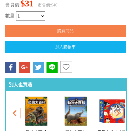
$31
會員價:
市售價:$40
數量
別人也買過