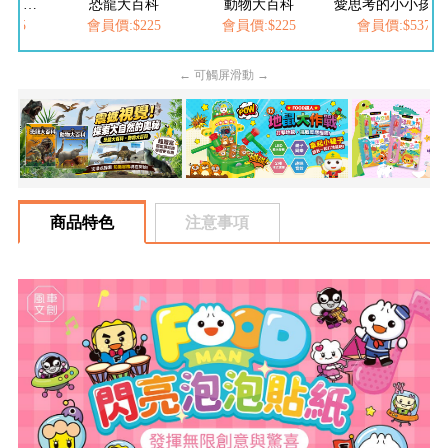
FOOD超人夢幻泡泡槍
恐龍大百科
動物大百科
愛思考的小小孩(全
205
會員價:$225
會員價:$225
會員價:$537
← 可觸屏滑動 →
商品特色
注意事項