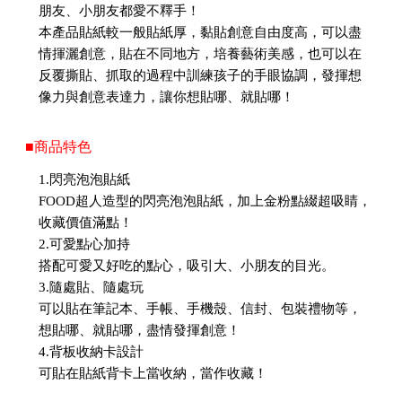
朋友、小朋友都愛不釋手！
本產品貼紙較一般貼紙厚，黏貼創意自由度高，可以盡
情揮灑創意，貼在不同地方，培養藝術美感，也可以在
反覆撕貼、抓取的過程中訓練孩子的手眼協調，發揮想
像力與創意表達力，讓你想貼哪、就貼哪！
■商品特色
1.閃亮泡泡貼紙
FOOD超人造型的閃亮泡泡貼紙，加上金粉點綴超吸睛，
收藏價值滿點！
2.可愛點心加持
搭配可愛又好吃的點心，吸引大、小朋友的目光。
3.隨處貼、隨處玩
可以貼在筆記本、手帳、手機殼、信封、包裝禮物等，
想貼哪、就貼哪，盡情發揮創意！
4.背板收納卡設計
可貼在貼紙背卡上當收納，當作收藏！