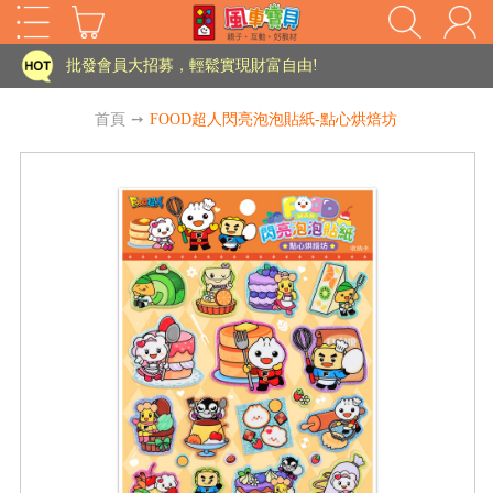
家長樂了!「風車書版集團暨FOOD超人企業總部」目前正興建中!
批發會員大招募，輕鬆實現財富自由!
如需更改或重開發票 需在訂單成立三天內通知客服 寄回發票需附上回郵郵票
首頁
➙
FOOD超人閃亮泡泡貼紙-點心烘焙坊
老師您好!!幼教會員火熱招募中~
海外購物免煩惱！點我查看『海外購物流程說明』
家長樂了!「風車書版集團暨FOOD超人企業總部」目前正興建中!
批發會員大招募，輕鬆實現財富自由!
HOT
如需更改或重開發票 需在訂單成立三天內通知客服 寄回發票需附上回郵郵票
老師您好!!幼教會員火熱招募中~
海外購物免煩惱！點我查看『海外購物流程說明』