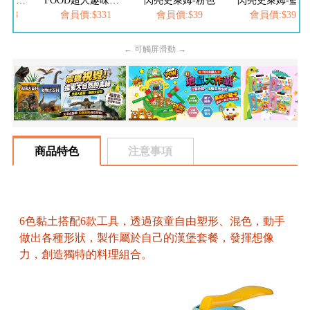
FOOD超人歡樂點心派對小麥黏土
FOOD超人趣味牙醫診所小麥黏土
閃亮史萊姆-粉色
閃亮史萊姆-藍色
458
會員價:$331
會員價:$39
會員價:$39
← 可觸屏滑動 →
商品特色
注意事項
6色黏土搭配6款工具，透過孩童自由塑形、混色，動手
做出各種形狀，製作屬於自己的漢堡套餐，發揮想像
力，創造獨特的料理組合。