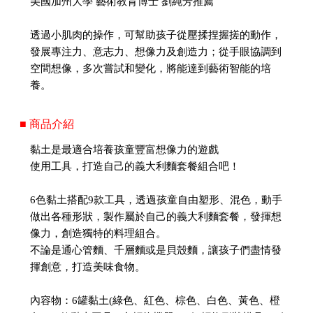
美國加州大學 藝術教育博士 劉純芳推薦
透過小肌肉的操作，可幫助孩子從壓揉捏握搓的動作，
發展專注力、意志力、想像力及創造力；從手眼協調到
空間想像，多次嘗試和變化，將能達到藝術智能的培
養。
■ 商品介紹
黏土是最適合培養孩童豐富想像力的遊戲
使用工具，打造自己的義大利麵套餐組合吧！
6色黏土搭配9款工具，透過孩童自由塑形、混色，動手
做出各種形狀，製作屬於自己的義大利麵套餐，發揮想
像力，創造獨特的料理組合。
不論是通心管麵、千層麵或是貝殼麵，讓孩子們盡情發
揮創意，打造美味食物。
內容物：6罐黏土(綠色、紅色、棕色、白色、黃色、橙