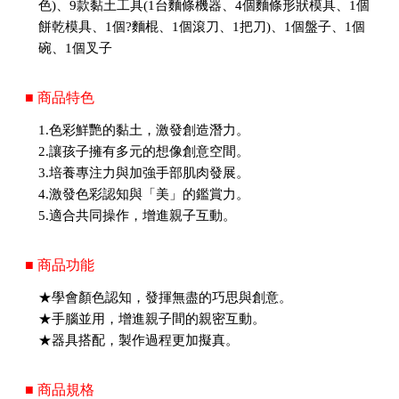
色)、9款黏土工具(1台麵條機器、4個麵條形狀模具、1個
餅乾模具、1個?麵棍、1個滾刀、1把刀)、1個盤子、1個
碗、1個叉子
■ 商品特色
1.色彩鮮艷的黏土，激發創造潛力。
2.讓孩子擁有多元的想像創意空間。
3.培養專注力與加強手部肌肉發展。
4.激發色彩認知與「美」的鑑賞力。
5.適合共同操作，增進親子互動。
■ 商品功能
★學會顏色認知，發揮無盡的巧思與創意。
★手腦並用，增進親子間的親密互動。
★器具搭配，製作過程更加擬真。
■ 商品規格