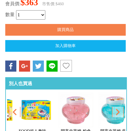
$363
會員價:
市售價:$460
數量
別人也買過