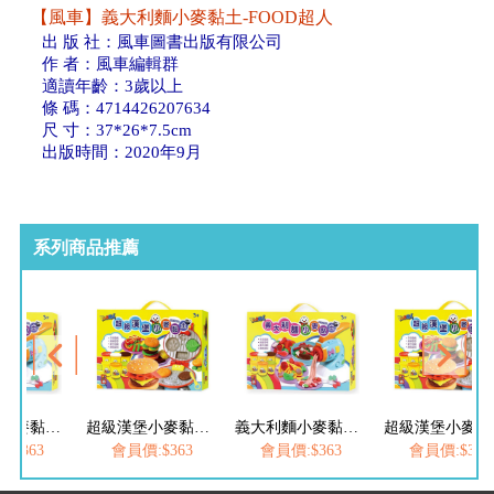
【風車】義大利麵小麥黏土-FOOD超人
出 版 社：風車圖書出版有限公司
作 者：風車編輯群
適讀年齡：3歲以上
條 碼：4714426207634
尺 寸：37*26*7.5cm
出版時間：2020年9月
系列商品推薦
義大利麵小麥黏土-FOOD超人
超級漢堡小麥黏土-FOOD超人
義大利麵小麥黏土-FOOD超人
超
:$363
會員價:$363
會員價:$363
會員價:$363