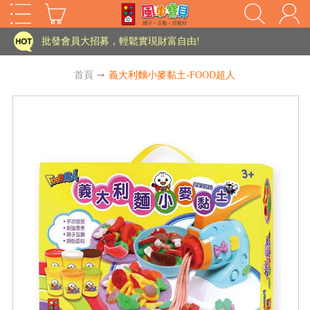
家長樂了!「風車書版集團暨FOOD超人企業總部」目前正興建中!
批發會員大招募，輕鬆實現財富自由!
如需更改或重開發票 需在訂單成立三天內通知客服 寄回發票需附上回郵郵票
首頁
➙
義大利麵小麥黏土-FOOD超人
老師您好!!幼教會員火熱招募中~
海外購物免煩惱！點我查看『海外購物流程說明』
家長樂了!「風車書版集團暨FOOD超人企業總部」目前正興建中!
批發會員大招募，輕鬆實現財富自由!
HOT
如需更改或重開發票 需在訂單成立三天內通知客服 寄回發票需附上回郵郵票
老師您好!!幼教會員火熱招募中~
海外購物免煩惱！點我查看『海外購物流程說明』