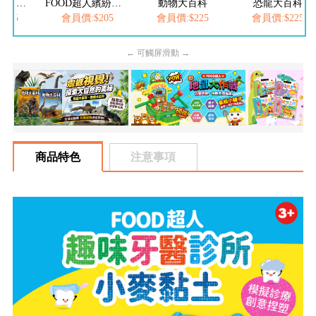
FOOD超人夢幻泡泡槍
FOOD超人繽紛泡泡槍
動物大百科
恐龍大百科
205
會員價:$205
會員價:$225
會員價:$225
← 可觸屏滑動 →
商品特色
注意事項