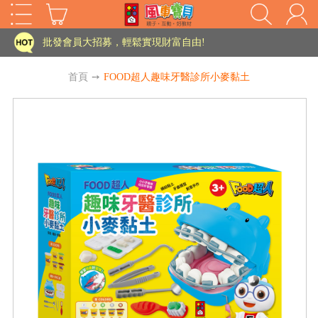
家長樂了!「風車書版集團暨FOOD超人企業總部」目前正興建中!
批發會員大招募，輕鬆實現財富自由!
如需更改或重開發票 需在訂單成立三天內通知客服 寄回發票需附上回郵郵票
首頁
➙
FOOD超人趣味牙醫診所小麥黏土
老師您好!!幼教會員火熱招募中~
海外購物免煩惱！點我查看『海外購物流程說明』
家長樂了!「風車書版集團暨FOOD超人企業總部」目前正興建中!
批發會員大招募，輕鬆實現財富自由!
HOT
如需更改或重開發票 需在訂單成立三天內通知客服 寄回發票需附上回郵郵票
老師您好!!幼教會員火熱招募中~
海外購物免煩惱！點我查看『海外購物流程說明』