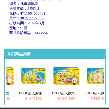
編者：風車編輯部
適讀年齡：3歲以上
條碼：4711664070761
尺寸：30.2x22.2x8cm
出版時間：2026年3月
產地：中國
商品檢驗標誌：M33884
系列商品推薦
FOOD超人歡樂點心派對小麥黏土
FOOD超人趣味牙醫診所小麥黏土
FOOD超人歡樂點心派對小麥黏土
FOOD超人
:$458
會員價:$331
會員價:$458
會員價:$331