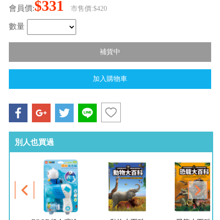
$331
會員價:
市售價:$420
數量
別人也買過