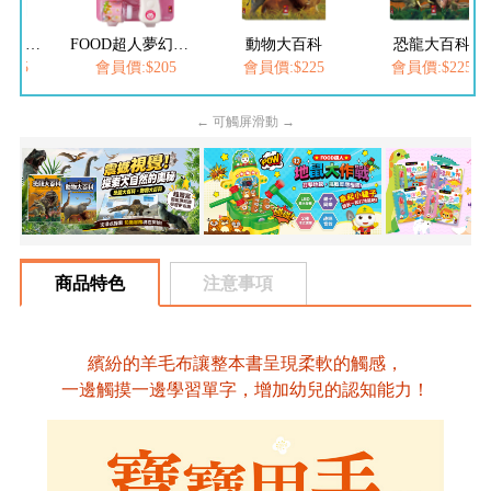
FOOD超人繽紛泡泡槍
FOOD超人夢幻泡泡槍
動物大百科
恐龍大百科
205
會員價:$205
會員價:$225
會員價:$225
← 可觸屏滑動 →
商品特色
注意事項
繽紛的羊毛布讓整本書呈現柔軟的觸感，
一邊觸摸一邊學習單字，增加幼兒的認知能力！