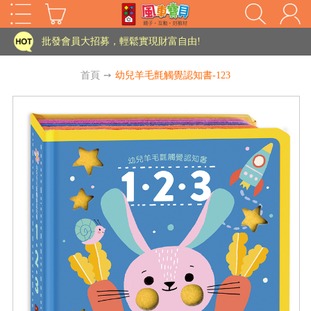
家長樂了!「風車書版集團暨FOOD超人企業總部」目前正興建中!
批發會員大招募，輕鬆實現財富自由!
如需更改或重開發票 需在訂單成立三天內通知客服 寄回發票需附上回郵郵票
首頁
➙
幼兒羊毛氈觸覺認知書-123
老師您好!!幼教會員火熱招募中~
海外購物免煩惱！點我查看『海外購物流程說明』
家長樂了!「風車書版集團暨FOOD超人企業總部」目前正興建中!
批發會員大招募，輕鬆實現財富自由!
HOT
如需更改或重開發票 需在訂單成立三天內通知客服 寄回發票需附上回郵郵票
老師您好!!幼教會員火熱招募中~
海外購物免煩惱！點我查看『海外購物流程說明』