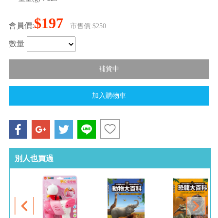
$197
會員價:
市售價:$250
數量
別人也買過