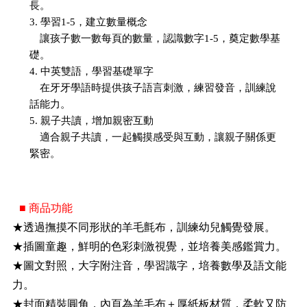
長。
3. 學習1-5，建立數量概念
讓孩子數一數每頁的數量，認識數字1-5，奠定數學基
礎。
4. 中英雙語，學習基礎單字
在牙牙學語時提供孩子語言刺激，練習發音，訓練說
話能力。
5. 親子共讀，增加親密互動
適合親子共讀，一起觸摸感受與互動，讓親子關係更
緊密。
■ 商品功能
★透過撫摸不同形狀的羊毛氈布，訓練幼兒觸覺發展。
★插圖童趣，鮮明的色彩刺激視覺，並培養美感鑑賞力。
★圖文對照，大字附注音，學習識字，培養數學及語文能
力。
★封面精裝圓角，內頁為羊毛布＋厚紙板材質，柔軟又防