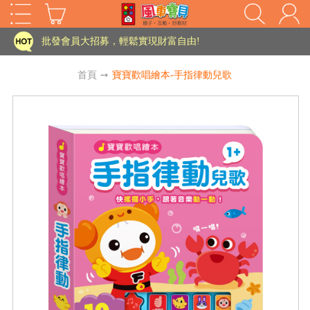
批發會員大招募，輕鬆實現財富自由!
如需更改或重開發票 需在訂單成立三天內通知客服 寄回發票需附上回郵郵票
首頁
➙
寶寶歡唱繪本-手指律動兒歌
老師您好!!幼教會員火熱招募中~
海外購物免煩惱！點我查看『海外購物流程說明』
家長樂了!「風車書版集團暨FOOD超人企業總部」目前正興建中!
批發會員大招募，輕鬆實現財富自由!
HOT
如需更改或重開發票 需在訂單成立三天內通知客服 寄回發票需附上回郵郵票
老師您好!!幼教會員火熱招募中~
海外購物免煩惱！點我查看『海外購物流程說明』