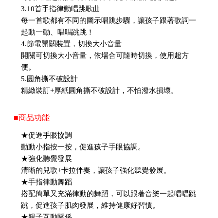
3.10首手指律動唱跳歌曲
每一首歌都有不同的圖示唱跳步驟，讓孩子跟著歌詞一
起動一動、唱唱跳跳！
4.節電開關裝置，切換大小音量
開關可切換大小音量，依場合可隨時切換，使用超方
便。
5.圓角撕不破設計
精緻裝訂+厚紙圓角撕不破設計，不怕潑水損壞。
■商品功能
★促進手眼協調
動動小指按一按，促進孩子手眼協調。
★強化聽覺發展
清晰的兒歌+卡拉伴奏，讓孩子強化聽覺發展。
★手指律動舞蹈
搭配簡單又充滿律動的舞蹈，可以跟著音樂一起唱唱跳
跳，促進孩子肌肉發展，維持健康好習慣。
★親子互動關係