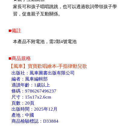
家長可和孩子唱唱跳跳，也可以透過歌詞帶領孩子學
習，促進親子互動關係。
■備註
本產品不附電池，需2顆4號電池
■商品規格
【風車】寶寶歡唱繪本-手指律動兒歌
出版社：風車圖書出版有限公司
編者：風車編輯部
適讀年齡：1歲以上
條碼：9786267496237
尺寸：15x17x2.6cm
頁數：20頁
出版時間：2025年12月
產地：中國
商品檢驗標誌：D33884