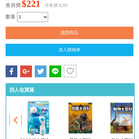
$221
會員價:
市售價:$280
數量
別人也買過