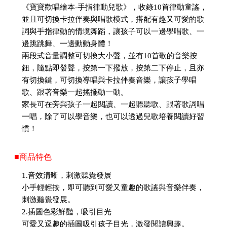
《寶寶歡唱繪本-手指律動兒歌》，收錄10首律動童謠，
並且可切換卡拉伴奏與唱歌模式，搭配有趣又可愛的歌
詞與手指律動的情境舞蹈，讓孩子可以一邊學唱歌、一
邊跳跳舞、一邊動動身體！
兩段式音量調整可切換大小聲，並有10首歌的音樂按
鈕，隨點即發聲，按第一下撥放，按第二下停止，且亦
有切換鍵，可切換導唱與卡拉伴奏音樂，讓孩子學唱
歌、跟著音樂一起搖擺動一動。
家長可在旁與孩子一起閱讀、一起聽聽歌、跟著歌詞唱
一唱，除了可以學音樂，也可以透過兒歌培養閱讀好習
慣！
■商品特色
1.音效清晰，刺激聽覺發展
小手輕輕按，即可聽到可愛又童趣的歌謠與音樂伴奏，
刺激聽覺發展。
2.插圖色彩鮮豔，吸引目光
可愛又逗趣的插圖吸引孩子目光，激發閱讀興趣。