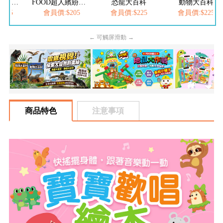
FOOD超人繽紛泡泡槍
恐龍大百科
動物大百科
FOOD超人
$205
會員價:$225
會員價:$225
會員價:$252
← 可觸屏滑動 →
商品特色
注意事項