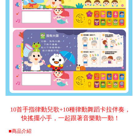
10首手指律動兒歌+10種律動舞蹈卡拉伴奏，
快搖擺小手，一起跟著音樂動一動！
■商品介紹