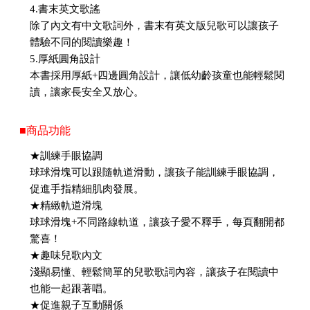
4.書末英文歌謠
除了內文有中文歌詞外，書末有英文版兒歌可以讓孩子
體驗不同的閱讀樂趣！
5.厚紙圓角設計
本書採用厚紙+四邊圓角設計，讓低幼齡孩童也能輕鬆閱
讀，讓家長安全又放心。
■商品功能
★訓練手眼協調
球球滑塊可以跟隨軌道滑動，讓孩子能訓練手眼協調，
促進手指精細肌肉發展。
★精緻軌道滑塊
球球滑塊+不同路線軌道，讓孩子愛不釋手，每頁翻開都
驚喜！
★趣味兒歌內文
淺顯易懂、輕鬆簡單的兒歌歌詞內容，讓孩子在閱讀中
也能一起跟著唱。
★促進親子互動關係