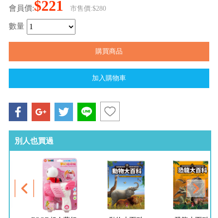
$221
會員價:
市售價:$280
數量
別人也買過