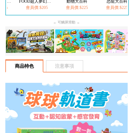
FOOD超人繽紛泡泡槍
FOOD超人夢幻泡泡槍
動物大百科
恐龍大百科
205
會員價:$205
會員價:$225
會員價:$225
← 可觸屏滑動 →
商品特色
注意事項