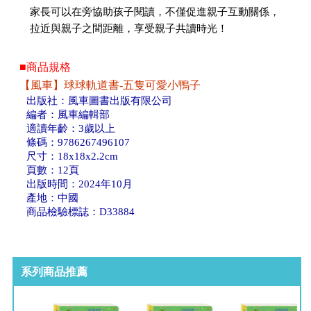
家長可以在旁協助孩子閱讀，不僅促進親子互動關係，
拉近與親子之間距離，享受親子共讀時光！
■商品規格
【風車】球球軌道書-五隻可愛小鴨子
出版社：風車圖書出版有限公司
編者：風車編輯部
適讀年齡：3歲以上
條碼：9786267496107
尺寸：18x18x2.2cm
頁數：12頁
出版時間：2024年10月
產地：中國
商品檢驗標誌：D33884
系列商品推薦