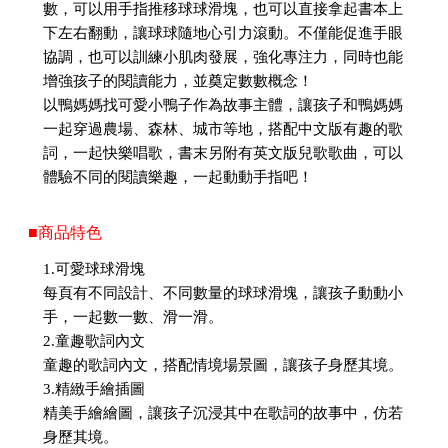
數，可以用手指推移球球滑塊，也可以直接拿起書本上
下左右翻動，讓球球隨地心引力滾動。不僅能促進手眼
協調，也可以訓練小肌肉發展，強化專注力，同時也能
增強孩子的閱讀能力，並奠定數數概念！
以鴨媽媽找可愛小鴨子作為故事主體，讓孩子和鴨媽媽
一起穿過農場、森林、城市等地，搭配中文版有趣的歌
詞，一起快樂唱歌，書末另附有英文版兒歌歌曲，可以
體驗不同的閱讀樂趣，一起動動手指吧！
■商品特色
1.可愛球球滑塊
每頁有不同設計、不同數量的球球滑塊，讓孩子動動小
手，一起數一數、滑一滑。
2.童趣歌詞內文
童趣的歌詞內文，搭配情境場景圖，讓孩子身歷其境。
3.精緻手繪插圖
精美手繪繪圖，讓孩子沉浸其中在歌詞的故事中，仿若
身歷其境。