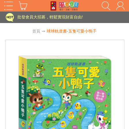
家長樂了!「風車書版集團暨FOOD超人企業總部」目前正興建中!
批發會員大招募，輕鬆實現財富自由!
如需更改或重開發票 需在訂單成立三天內通知客服 寄回發票需附上回郵郵票
首頁
➙
球球軌道書-五隻可愛小鴨子
老師您好!!幼教會員火熱招募中~
海外購物免煩惱！點我查看『海外購物流程說明』
家長樂了!「風車書版集團暨FOOD超人企業總部」目前正興建中!
批發會員大招募，輕鬆實現財富自由!
HOT
如需更改或重開發票 需在訂單成立三天內通知客服 寄回發票需附上回郵郵票
老師您好!!幼教會員火熱招募中~
海外購物免煩惱！點我查看『海外購物流程說明』