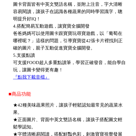
圖卡背面皆有中英文雙語名稱，並附上注音，字大清晰
容易閱讀，讓孩子在認識各種蔬果的同時學習識字，聰
明提升好IQ！
4.搭配簡易互動遊戲，讓寶寶全腦開發
爸爸媽媽可以使用圖卡跟寶寶玩尋寶遊戲，以「葡萄在
哪裡呢？」這樣的問題，引導寶寶從42張卡片裡找到正
確的圖片，親子互動促進寶寶全腦開發。
5.支援點讀
可支援FOOD超人多重點讀筆，學習正確發音，能自學自
玩，讓圖卡變得更有趣！
『點我下載音檔』
■商品功能
★42種美味蔬果照片，讓孩子輕鬆認知最常見的蔬菜水
果。
★正面圖片、背面中英文雙語名稱，讓孩子搭配圖文輕
鬆學認知。
★字體清晰易閱讀，搭配鮮豔色彩，刺激寶寶視覺發展