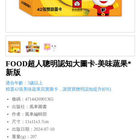
FOOD超人聰明認知大圖卡-美味蔬果*
新版
適合年齡：3歲以上
精選42張美味蔬果寫實圖卡，讓寶寶聰明認知提升好IQ
條碼：4714426901365
出版社：風車圖書
作者：風車編輯部
尺寸：11x11x3.7cm
出版日期：2024-07-10
重量(g)：207