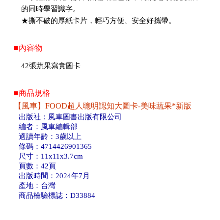
的同時學習識字。
★撕不破的厚紙卡片，輕巧方便、安全好攜帶。
■內容物
42張蔬果寫實圖卡
■商品規格
【風車】FOOD超人聰明認知大圖卡-美味蔬果*新版
出版社：風車圖書出版有限公司
編者：風車編輯部
適讀年齡：3歲以上
條碼：4714426901365
尺寸：11x11x3.7cm
頁數：42頁
出版時間：2024年7月
產地：台灣
商品檢驗標誌：D33884