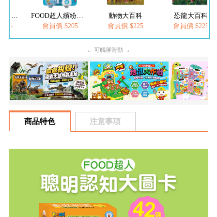
FOOD超人夢幻泡泡槍
FOOD超人繽紛泡泡槍
動物大百科
恐龍大百科
205
會員價:$205
會員價:$225
會員價:$225
← 可觸屏滑動 →
商品特色
注意事項