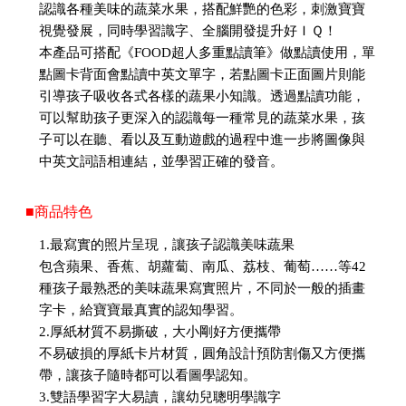
認識各種美味的蔬菜水果，搭配鮮艷的色彩，刺激寶寶
視覺發展，同時學習識字、全腦開發提升好ＩＱ！
本產品可搭配《FOOD超人多重點讀筆》做點讀使用，單
點圖卡背面會點讀中英文單字，若點圖卡正面圖片則能
引導孩子吸收各式各樣的蔬果小知識。透過點讀功能，
可以幫助孩子更深入的認識每一種常見的蔬菜水果，孩
子可以在聽、看以及互動遊戲的過程中進一步將圖像與
中英文詞語相連結，並學習正確的發音。
■商品特色
1.最寫實的照片呈現，讓孩子認識美味蔬果
包含蘋果、香蕉、胡蘿蔔、南瓜、荔枝、葡萄……等42
種孩子最熟悉的美味蔬果寫實照片，不同於一般的插畫
字卡，給寶寶最真實的認知學習。
2.厚紙材質不易撕破，大小剛好方便攜帶
不易破損的厚紙卡片材質，圓角設計預防割傷又方便攜
帶，讓孩子隨時都可以看圖學認知。
3.雙語學習字大易讀，讓幼兒聰明學識字