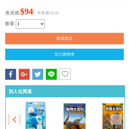
$94
會員價:
市售價:$120
數量
別人也買過