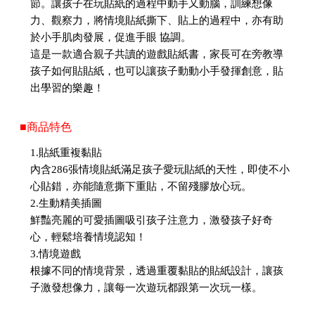
節。讓孩子在玩貼紙的過程中動手又動腦，訓練想像
力、觀察力，將情境貼紙撕下、貼上的過程中，亦有助
於小手肌肉發展，促進手眼 協調。
這是一款適合親子共讀的遊戲貼紙書，家長可在旁教導
孩子如何貼貼紙，也可以讓孩子動動小手發揮創意，貼
出學習的樂趣！
■商品特色
1.貼紙重複黏貼
內含286張情境貼紙滿足孩子愛玩貼紙的天性，即使不小
心貼錯，亦能隨意撕下重貼，不留殘膠放心玩。
2.生動精美插圖
鮮豔亮麗的可愛插圖吸引孩子注意力，激發孩子好奇
心，輕鬆培養情境認知！
3.情境遊戲
根據不同的情境背景，透過重覆黏貼的貼紙設計，讓孩
子激發想像力，讓每一次遊玩都跟第一次玩一樣。