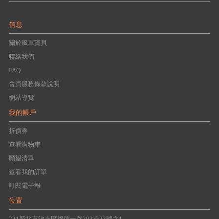
信息
關於風車寶貝
聯絡我們
FAQ
會員服務條款說明
網站導覽
我的帳戶
折價券
查看購物車
願望清單
查看我的訂單
訂閱電子報
位置
221新北市汐止區福德一路392巷23號之1