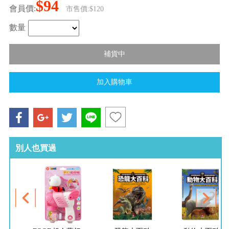
$94
會員價:
市售價:$120
數量
別人也買過