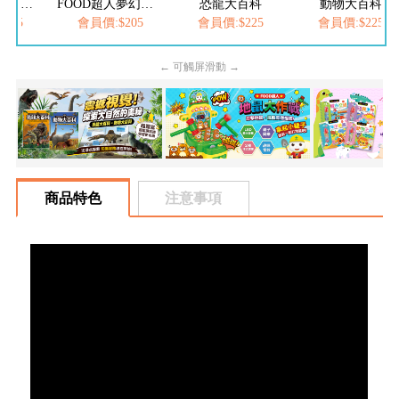
FOOD超人夢幻泡泡槍
恐龍大百科
動物大百科
$205
會員價:$225
會員價:$225
會員價:$537
← 可觸屏滑動 →
商品特色
注意事項