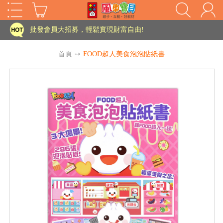
家長樂了!「風車書版集團暨FOOD超人企業總部」目前正興建中!
批發會員大招募，輕鬆實現財富自由!
如需更改或重開發票 需在訂單成立三天內通知客服 寄回發票需附上回郵郵票
首頁
➙
FOOD超人美食泡泡貼紙書
老師您好!!幼教會員火熱招募中~
海外購物免煩惱！點我查看『海外購物流程說明』
家長樂了!「風車書版集團暨FOOD超人企業總部」目前正興建中!
批發會員大招募，輕鬆實現財富自由!
HOT
如需更改或重開發票 需在訂單成立三天內通知客服 寄回發票需附上回郵郵票
老師您好!!幼教會員火熱招募中~
海外購物免煩惱！點我查看『海外購物流程說明』