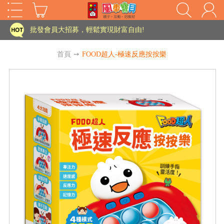
家長樂了!「風車書版集團暨FOOD超人企業總部」目前正興建中!
批發會員大招募，輕鬆實現財富自由!
如需更改或重開發票 需在訂單成立三天內通知客服 寄回發票需附上回郵郵票
首頁
➙
FOOD超人-極速反應按按樂
老師您好!!幼教會員火熱招募中~
海外購物免煩惱！點我查看『海外購物流程說明』
家長樂了!「風車書版集團暨FOOD超人企業總部」目前正興建中!
批發會員大招募，輕鬆實現財富自由!
HOT
如需更改或重開發票 需在訂單成立三天內通知客服 寄回發票需附上回郵郵票
老師您好!!幼教會員火熱招募中~
海外購物免煩惱！點我查看『海外購物流程說明』