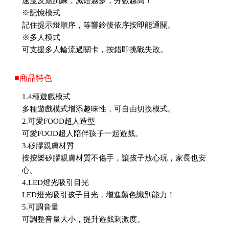
速度反應訓練，滅燈越多，分數越高！
※記憶模式
記住提示燈順序，等響鈴後依序按即能通關。
※多人模式
可支援多人輪流過關卡，按錯即挑戰失敗。
■商品特色
1.4種遊戲模式
多種遊戲模式增添趣味性，可自由切換模式。
2.可愛FOOD超人造型
可愛FOOD超人陪伴孩子一起遊戲。
3.矽膠親膚材質
按按樂矽膠親膚材質不傷手，讓孩子放心玩，家長也安
心。
4.LED燈光吸引目光
LED燈光吸引孩子目光，增進顏色識別能力！
5.可調音量
可調整音量大小，提升遊戲刺激度。