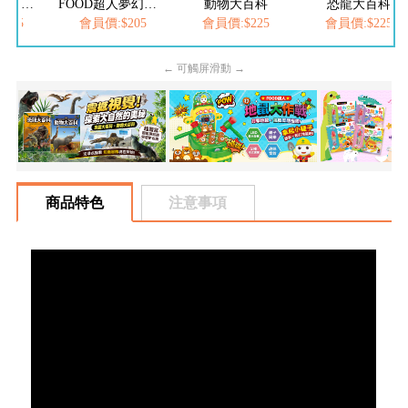
FOOD超人繽紛泡泡槍
FOOD超人夢幻泡泡槍
動物大百科
恐龍大百科
205
會員價:$205
會員價:$225
會員價:$225
← 可觸屏滑動 →
商品特色
注意事項