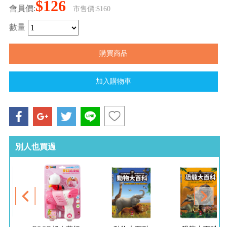
$126
會員價:
市售價:$160
數量
別人也買過