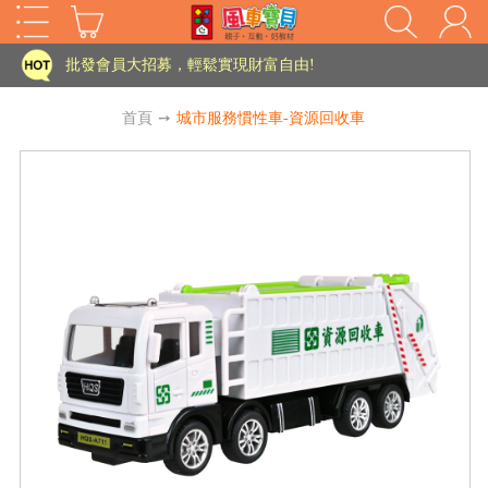
家長樂了!「風車書版集團暨FOOD超人企業總部」目前正興建中!
批發會員大招募，輕鬆實現財富自由!
如需更改或重開發票 需在訂單成立三天內通知客服 寄回發票需附上回郵郵票
首頁
➙
城市服務慣性車-資源回收車
老師您好!!幼教會員火熱招募中~
海外購物免煩惱！點我查看『海外購物流程說明』
家長樂了!「風車書版集團暨FOOD超人企業總部」目前正興建中!
批發會員大招募，輕鬆實現財富自由!
HOT
如需更改或重開發票 需在訂單成立三天內通知客服 寄回發票需附上回郵郵票
老師您好!!幼教會員火熱招募中~
海外購物免煩惱！點我查看『海外購物流程說明』