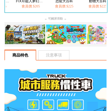
FOOD超人繽紛泡泡槍
FOOD超人夢幻泡泡槍
恐龍大百科
動物大百科
205
會員價:$205
會員價:$225
會員價:$225
← 可觸屏滑動 →
商品特色
注意事項