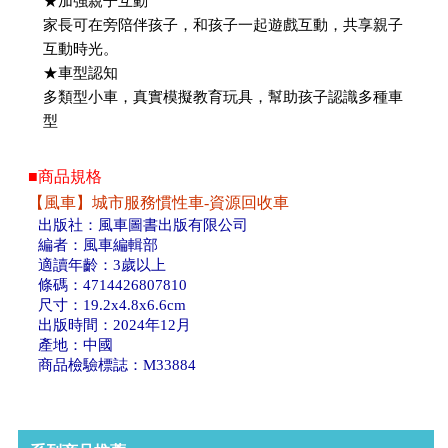
★加強親子互動
家長可在旁陪伴孩子，和孩子一起遊戲互動，共享親子
互動時光。
★車型認知
多類型小車，真實模擬教育玩具，幫助孩子認識多種車
型
■商品規格
【風車】城市服務慣性車-資源回收車
出版社：風車圖書出版有限公司
編者：風車編輯部
適讀年齡：3歲以上
條碼：4714426807810
尺寸：19.2x4.8x6.6cm
出版時間：2024年12月
產地：中國
商品檢驗標誌：M33884