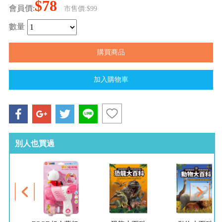
$78
會員價:
市售價:$99
數量
別人也買過