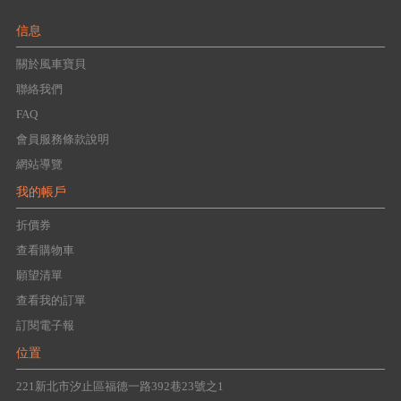
信息
關於風車寶貝
聯絡我們
FAQ
會員服務條款說明
網站導覽
我的帳戶
折價券
查看購物車
願望清單
查看我的訂單
訂閱電子報
位置
221新北市汐止區福德一路392巷23號之1