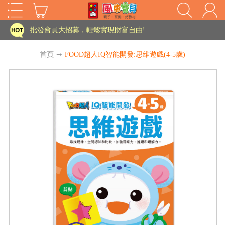
家長樂了!「風車書版集團暨FOOD超人企業總部」目前正興建中!
批發會員大招募，輕鬆實現財富自由!
如需更改或重開發票 需在訂單成立三天內通知客服 寄回發票需附上回郵郵票
首頁
➙
FOOD超人IQ智能開發:思維遊戲(4-5歲)
老師您好!!幼教會員火熱招募中~
海外購物免煩惱！點我查看『海外購物流程說明』
家長樂了!「風車書版集團暨FOOD超人企業總部」目前正興建中!
批發會員大招募，輕鬆實現財富自由!
HOT
如需更改或重開發票 需在訂單成立三天內通知客服 寄回發票需附上回郵郵票
老師您好!!幼教會員火熱招募中~
海外購物免煩惱！點我查看『海外購物流程說明』