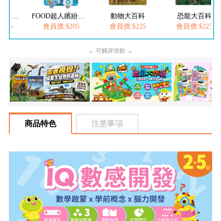
FOOD超人夢幻泡泡槍
FOOD超人繽紛泡泡槍
動物大百科
恐龍大百科
205
會員價:$205
會員價:$225
會員價:$225
← 可觸屏滑動 →
商品特色
注意事項