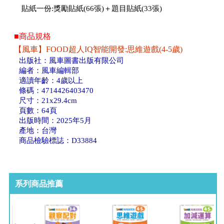
貼紙一份:獎勵貼紙(66張)＋題目貼紙(33張)
■商品規格
【風車】FOOD超人IQ智能開發:思維遊戲(4-5歲)
出版社：風車圖書出版有限公司
編者：風車編輯部
適讀年齡：4歲以上
條碼：4714426403470
尺寸：21x29.4cm
頁數：64頁
出版時間：2025年5月
產地：台灣
商品檢驗標誌：D33884
系列商品推薦