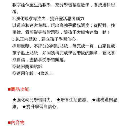
數字延伸至生活數學，充分學習基礎數學，養成邏輯思
考。
2.強化觀察專注力，提升靈活思考腦力
以運筆和迷宮遊戲，玩出高強手眼協調度；從配對、找
規律、看剪影等益智題型，讓孩子大腦快速動一動！
3.以正向鼓勵，建立孩子學習信心
採用鼓勵、不評分的輔助貼紙，每完成一頁，由家長或
孩子貼上貼紙，如同獲得完成學習階段的勳章，藉此養
成自信，盡情享受學習樂趣。
◎隨附獎勵貼紙
◎適用年齡：4歲以上
■商品功能
★強化幼兒學習能力。 ★培養生活數感。 ★建構邏輯思
維。 ★提升學習自信心。
■內容物