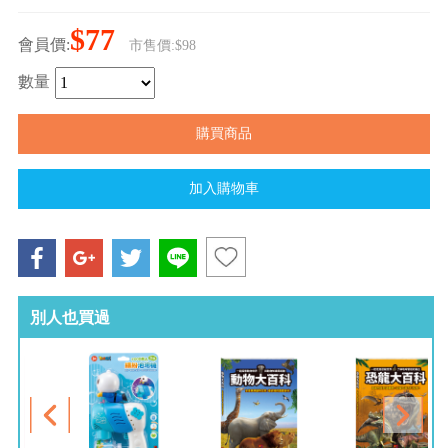
$77
會員價:
市售價:$98
數量
別人也買過