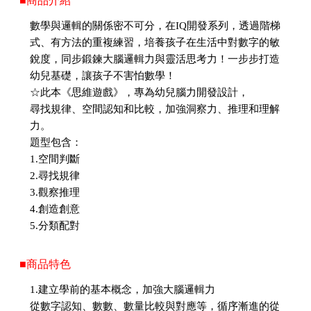
■商品介紹
數學與邏輯的關係密不可分，在IQ開發系列，透過階梯
式、有方法的重複練習，培養孩子在生活中對數字的敏
銳度，同步鍛鍊大腦邏輯力與靈活思考力！一步步打造
幼兒基礎，讓孩子不害怕數學！
☆此本《思維遊戲》，專為幼兒腦力開發設計，
尋找規律、空間認知和比較，加強洞察力、推理和理解
力。
題型包含：
1.空間判斷
2.尋找規律
3.觀察推理
4.創造創意
5.分類配對
■商品特色
1.建立學前的基本概念，加強大腦邏輯力
從數字認知、數數、數量比較與對應等，循序漸進的從