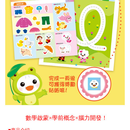
數學啟蒙×學前概念×腦力開發！