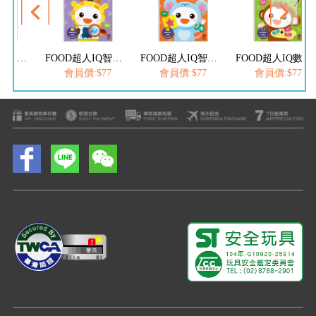
FOOD超人IQ智能開發:運筆迷宮(2-3歲)
FOOD超人IQ智能開發:觀察配對(3-4歲)
FOOD超人IQ智能開發:思維遊戲(4-5歲)
FOOD超人IQ數感開發:加減運算(4-5歲)
$77
會員價:$77
會員價:$77
會員價:$77