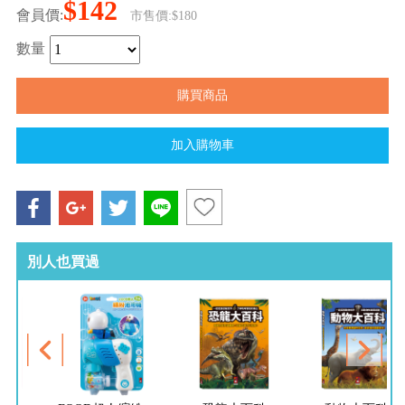
$142
會員價:
市售價:$180
數量
別人也買過