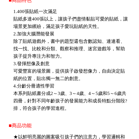
■商品特色
1.400張貼紙一次滿足
貼紙多達400張以上，讓孩子們盡情黏貼可愛的貼紙，讓
場景更加繽紛，滿足孩子愛玩貼紙的天性。
2.加強大腦潛能發展
除了貼紙遊戲外，書中的題型還包含數認知、連連看、
找一找、比較和分類、觀察和推理、迷宮遊戲等，幫助
孩子提升專注力和智力。
3.發揮想像及創意
可愛豐富的場景圖，提供孩子啟發想像力，自由決定貼
紙的位置，貼出獨一無二的創意。
4.分齡分冊適性學習
本系列貼紙書分成2～3歲、3～4歲、4～5歲和5～6歲共
四冊，針對不同年齡孩子的發展能力和成長特點分階段?
排，符合孩子的學習進程。
■商品功能
★以鮮明亮麗的圖案吸引孩子們的注意力，學習邏輯和