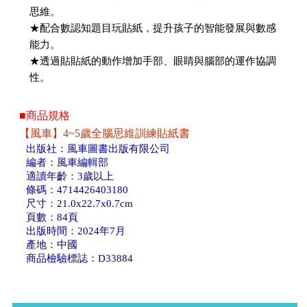
思維。
★配合數認知題目玩貼紙，提升孩子的智能發展與數感
能力。
★透過貼貼紙的動作增加手部、眼睛與腦部的運作協調
性。
■商品規格
【風車】4~5歲全腦思維訓練貼紙書
出版社：風車圖書出版有限公司
編者：風車編輯部
適讀年齡：3歲以上
條碼：4714426403180
尺寸：21.0x22.7x0.7cm
頁數：84頁
出版時間：2024年7月
產地：中國
商品檢驗標誌：D33884