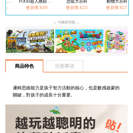
FOOD超人夢幻泡泡槍
FOOD超人繽紛泡泡槍
恐龍大百科
動物大百科
205
會員價:$205
會員價:$225
會員價:$225
← 可觸屏滑動 →
商品特色
注意事項
邏輯思維能力是孩子智力活動的核心，也是數感啟蒙的
關鍵，對孩子的成長十分重要。