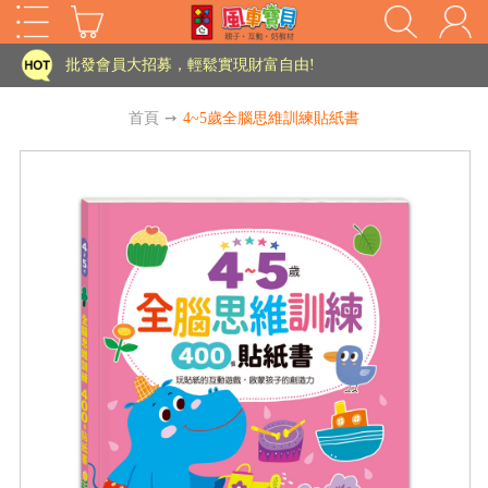
家長樂了!「風車書版集團暨FOOD超人企業總部」目前正興建中!
批發會員大招募，輕鬆實現財富自由!
如需更改或重開發票 需在訂單成立三天內通知客服 寄回發票需附上回郵郵票
首頁
➙
4~5歲全腦思維訓練貼紙書
老師您好!!幼教會員火熱招募中~
海外購物免煩惱！點我查看『海外購物流程說明』
家長樂了!「風車書版集團暨FOOD超人企業總部」目前正興建中!
批發會員大招募，輕鬆實現財富自由!
HOT
如需更改或重開發票 需在訂單成立三天內通知客服 寄回發票需附上回郵郵票
老師您好!!幼教會員火熱招募中~
海外購物免煩惱！點我查看『海外購物流程說明』