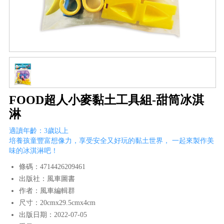
FOOD超人小麥黏土工具組-甜筒冰淇
淋
適讀年齡：3歲以上
培養孩童豐富想像力，享受安全又好玩的黏土世界， 一起來製作美
味的冰淇淋吧！
條碼：4714426209461
出版社：風車圖書
作者：風車編輯群
尺寸：20cmx29.5cmx4cm
出版日期：2022-07-05