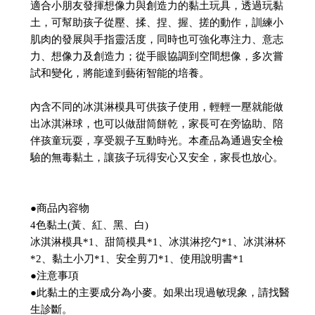
適合小朋友發揮想像力與創造力的黏土玩具，透過玩黏
土，可幫助孩子從壓、揉、捏、握、搓的動作，訓練小
肌肉的發展與手指靈活度，同時也可強化專注力、意志
力、想像力及創造力；從手眼協調到空間想像，多次嘗
試和變化，將能達到藝術智能的培養。
內含不同的冰淇淋模具可供孩子使用，輕輕一壓就能做
出冰淇淋球，也可以做甜筒餅乾，家長可在旁協助、陪
伴孩童玩耍，享受親子互動時光。本產品為通過安全檢
驗的無毒黏土，讓孩子玩得安心又安全，家長也放心。
●商品內容物
4色黏土(黃、紅、黑、白)
冰淇淋模具*1、甜筒模具*1、冰淇淋挖勺*1、冰淇淋杯
*2、黏土小刀*1、安全剪刀*1、使用說明書*1
●注意事項
●此黏土的主要成分為小麥。如果出現過敏現象，請找醫
生診斷。