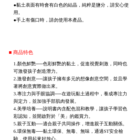
●黏土表面有時會有白色的結晶，純粹是鹽分，請安心使
用。
●手上有傷口時，請勿使用本產品。
■ 商品特色
1.顏色鮮艷──色彩鮮艷的黏土，促進視覺刺激，同時也
可激發孩子創造潛力。
2.激發創意──讓孩子擁有多元的想像創意空間，並且學
著將創意實際做出來。
3.專注力與手眼協調──在遊玩黏土過程中，養成專注力
與定力，並加強手部肌肉發展。
4.美學培養──說明書內含配色混和教學，讓孩子學習色
彩認知，並開啟對於「美」的鑑賞力。
5.親子互動──適合親子共同操作，增進親子互動關係。
6.環保無毒──黏土環保、無毒、無味，通過ST安全檢
驗，使用起來好放心。