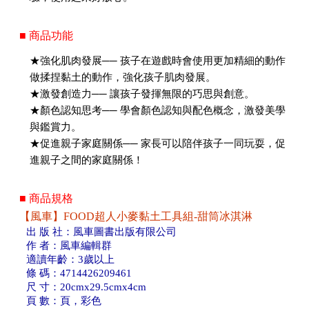
■ 商品功能
★強化肌肉發展── 孩子在遊戲時會使用更加精細的動作
做揉捏黏土的動作，強化孩子肌肉發展。
★激發創造力── 讓孩子發揮無限的巧思與創意。
★顏色認知思考── 學會顏色認知與配色概念，激發美學
與鑑賞力。
★促進親子家庭關係── 家長可以陪伴孩子一同玩耍，促
進親子之間的家庭關係！
■ 商品規格
【風車】FOOD超人小麥黏土工具組-甜筒冰淇淋
出 版 社：風車圖書出版有限公司
作 者：風車編輯群
適讀年齡：3歲以上
條 碼：4714426209461
尺 寸：20cmx29.5cmx4cm
頁 數：頁，彩色