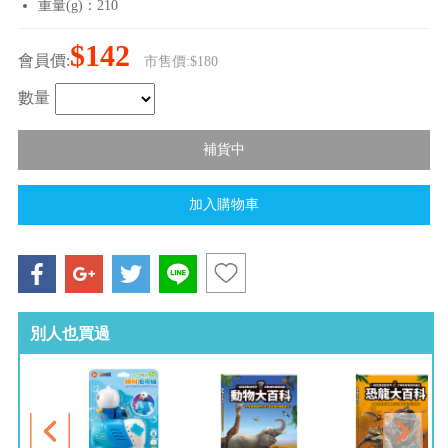
重量(g)：210
$142
會員價:
市售價:$180
數量
別人也買過