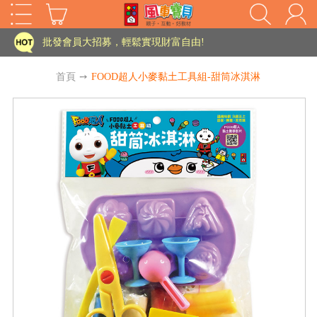
家長樂了!「風車書版集團暨FOOD超人企業總部」目前正興建中!
批發會員大招募，輕鬆實現財富自由!
如需更改或重開發票 需在訂單成立三天內通知客服 寄回發票需附上回郵郵票
首頁
➙
FOOD超人小麥黏土工具組-甜筒冰淇淋
老師您好!!幼教會員火熱招募中~
海外購物免煩惱！點我查看『海外購物流程說明』
家長樂了!「風車書版集團暨FOOD超人企業總部」目前正興建中!
批發會員大招募，輕鬆實現財富自由!
HOT
如需更改或重開發票 需在訂單成立三天內通知客服 寄回發票需附上回郵郵票
老師您好!!幼教會員火熱招募中~
海外購物免煩惱！點我查看『海外購物流程說明』