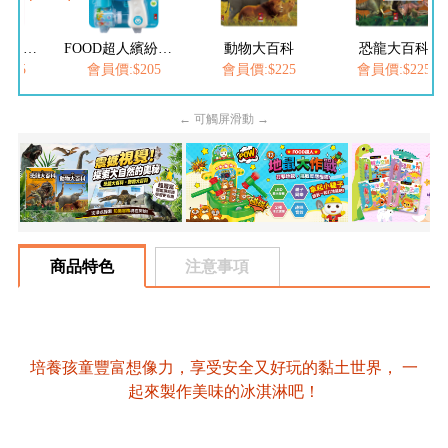
FOOD超人夢幻泡泡槍
FOOD超人繽紛泡泡槍
動物大百科
恐龍大百科
205
會員價:$205
會員價:$225
會員價:$225
← 可觸屏滑動 →
商品特色
注意事項
培養孩童豐富想像力，享受安全又好玩的黏土世界， 一
起來製作美味的冰淇淋吧！