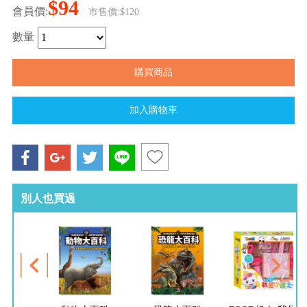
$94
會員價:
市售價:$120
數量
別人也買過