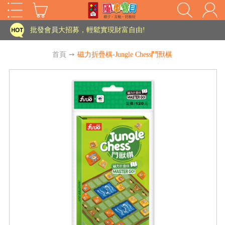
批發會員大招募，輕鬆實現財富自由!
如需更改或重開發票 需在訂單成立三天內通知客服 寄回發票需附上回郵郵票
首頁
➙
磁力折疊棋-Jungle Chess鬥獸棋
老師您好!!幼教會員火熱招募中~
海外購物免煩惱！點我查看『海外購物流程說明』
家長樂了!「風車書版集團暨FOOD超人企業總部」目前正興建中!
批發會員大招募，輕鬆實現財富自由!
HOT
如需更改或重開發票 需在訂單成立三天內通知客服 寄回發票需附上回郵郵票
老師您好!!幼教會員火熱招募中~
海外購物免煩惱！點我查看『海外購物流程說明』