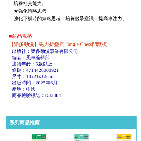
培養社交能力。
★強化策略思考
強化下棋時的策略思考，培養競爭意識，提高專注力。
■商品規格
【樂多動漫】磁力折疊棋-Jungle Chess鬥獸棋
出版社：樂多動漫事業有限公司
編者：風車編輯部
適讀年齡：6歲以上
條碼：4714426000921
尺寸：10x21x1.5cm
出版時間：2025年6月
產地：中國
商品檢驗標誌：D33884
系列商品推薦