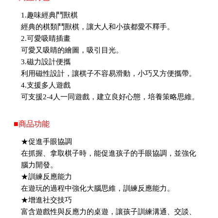
1.趣味經典鬥獸棋
經典的棋類鬥獸棋，讓大人和小孩都愛不釋手。
2.可愛吸睛插畫
可愛又吸睛的繪圖，吸引目光。
3.磁力設計便攜
利用磁性設計，讓棋子不容易滑動，小巧又方便攜帶。
4.支援多人遊戲
可支援2-4人一同遊戲，建立良好心態，培養策略思維。
■商品功能
★促進手眼協調
在抓握、拿取棋子時，能促進孩子的手眼協調，並強化
腦力開發。
★訓練反應能力
在遊玩的過程中強化大腦思維，訓練反應能力。
★增進社交技巧
富含遊戲性與反應力的桌遊，讓孩子訓練溝通、交談、