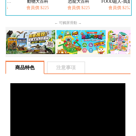
大百科
恐龍大百科
FOOD超人-我是小護士
FOOD超人-我
$225
會員價:$225
會員價:$252
會員價:$252
← 可觸屏滑動 →
商品特色
注意事項