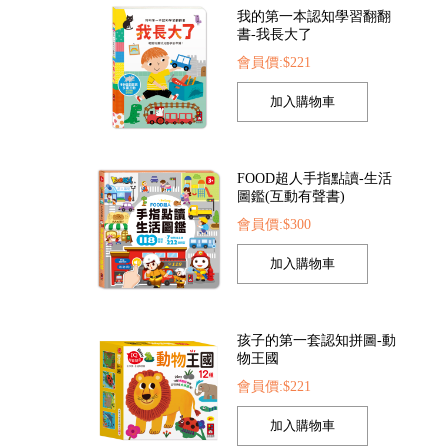
FOOD超人手指點讀-生活
圖鑑(互動有聲書)
會員價:$300
點讀筆
FOOD超人繽紛泡泡槍
FOOD超人夢幻泡泡槍
2
會員價:$205
會員價:$205
孩子的第一套認知拼圖-動
物王國
會員價:$221
我準備好上幼兒園了-我愛
幼兒園
會員價:$221