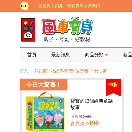
如需更改或重開發票 需在訂單成立三天內通知客服 
老師您好!!幼教會員火熱招募中~
海外購物免煩惱！點我查看『海外購物流程說明』
家長樂了!「風車書版集團暨FOOD超人企業總部」目
批發會員大招募，輕鬆實現財富自由!
首頁
最新訊息
商品分類
新
如需更改或重開發票 需在訂單成立三天內通知客服 
首頁
➙
好習慣平板故事機(套):故事機+20冊小書
老師您好!!幼教會員火熱招募中~
今日大驚喜！
69折
海外購物免煩惱！點我查看『海外購物流程說明』
寶寶的12個經典童話
故事
市售價:$
720
496
會員價:$