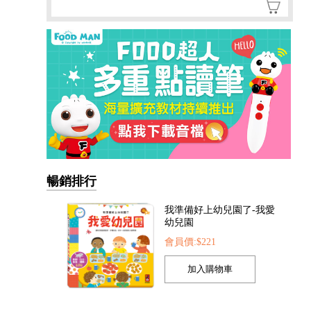
暢銷排行
我的第一本認知學習翻翻
書-我長大了
會員價:$221