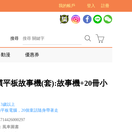
我的帳戶
登入
註冊
搜尋
多動漫
優惠券
平板故事機(套):故事機+20冊小
3歲以上
平板電腦，20個童話隨身帶著走
14426000297
：風車圖書