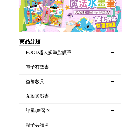
商品分類
+
FOOD超人多重點讀筆
+
電子有聲書
+
益智教具
+
互動遊戲書
+
評量/練習本
+
親子共讀區