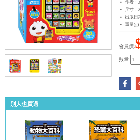
作者：
尺寸：23
出版日期：
重量(g)
會員價:
數量
別人也買過