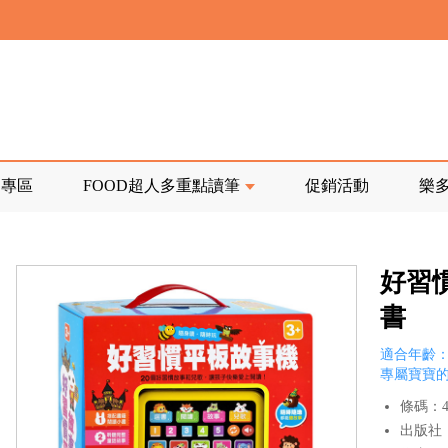
寄回發票需附上回郵郵票
前正興建中!
品專區
FOOD超人多重點讀筆
促銷活動
樂
寄回發票需附上回郵郵票
好習慣
書
適合年齡：
專屬寶寶的
條碼：47
出版社