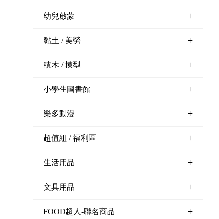
+
幼兒啟蒙
+
黏土 / 美勞
+
積木 / 模型
+
小學生圖書館
+
樂多動漫
+
超值組 / 福利區
+
生活用品
+
文具用品
+
FOOD超人-聯名商品