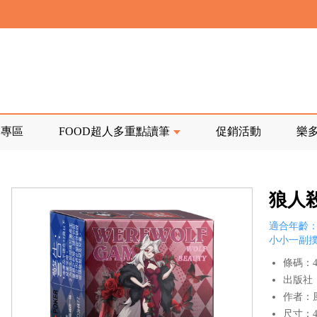
寄回發票需附上回郵郵票
前正興建中!
品專區
FOOD超人多重點讀筆
促銷活動
樂
寄回發票需附上回郵郵票
狼人
適合年齡：
小小一副
條碼：47
出版社
作者：
尺寸：4x