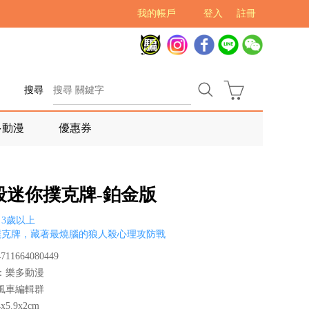
我的帳戶
登入
註冊
搜尋
多動漫
優惠券
殺迷你撲克牌-鉑金版
3歲以上
撲克牌，藏著最燒腦的狼人殺心理攻防戰
11664080449
：樂多動漫
風車編輯群
5.9x2cm