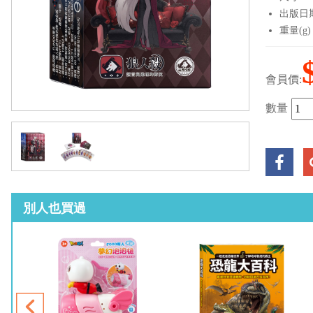
出版日期：
重量(g)
會員價:
數量
別人也買過