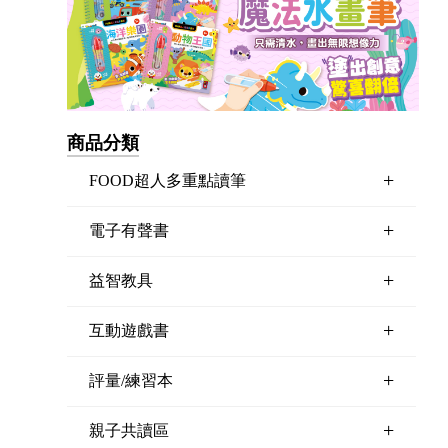
商品分類
+
FOOD超人多重點讀筆
+
電子有聲書
+
益智教具
+
互動遊戲書
+
評量/練習本
+
親子共讀區