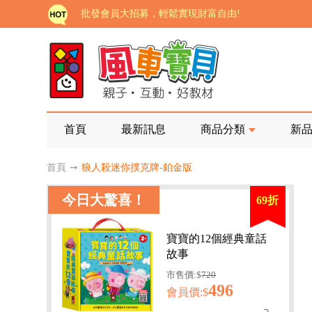
批發會員大招募，輕鬆實現財富自由!
如需更改或重開發票 需在訂單成立三天內通知客服 
老師您好!!幼教會員火熱招募中~
海外購物免煩惱！點我查看『海外購物流程說明』
家長樂了!「風車書版集團暨FOOD超人企業總部」目
首頁
最新訊息
商品分類
新
批發會員大招募，輕鬆實現財富自由!
首頁
➙
狼人殺迷你撲克牌-鉑金版
如需更改或重開發票 需在訂單成立三天內通知客服 
今日大驚喜！
69折
老師您好!!幼教會員火熱招募中~
海外購物免煩惱！點我查看『海外購物流程說明』
寶寶的12個經典童話
故事
市售價:$
720
496
會員價:$