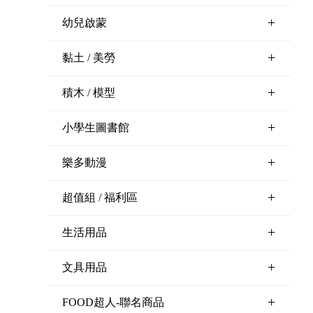
+
幼兒啟蒙
+
黏土 / 美勞
+
積木 / 模型
+
小學生圖書館
+
樂多動漫
+
超值組 / 福利區
+
生活用品
+
文具用品
+
FOOD超人-聯名商品