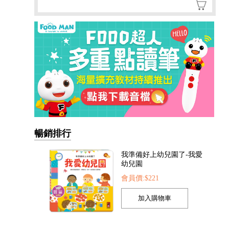
我準備好上幼兒園了-我愛
暢銷排行
幼兒園
會員價:$221
我的第一本認知學習翻翻
書-我長大了