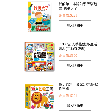
會員價:$221
索點讀筆
FOOD超人繽紛泡泡槍
FOOD超人夢幻泡泡
22
會員價:$205
會員價:$205
FOOD超人手指點讀-生活
圖鑑(互動有聲書)
會員價:$300
孩子的第一套認知拼圖-動
物王國
會員價:$221