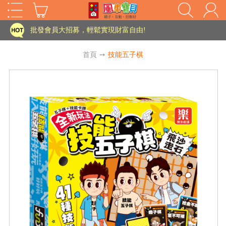
家長樂了!「風車書版集團暨FOOD超人企業總部」目前正興建中!
批發會員大招募，輕鬆實現財富自由!
如需更改或重開發票 需在訂單成立三天內通知客服 寄回發票需附上回郵郵票
首頁
➙
技能五子棋
老師您好!!幼教會員火熱招募中~
海外購物免煩惱！點我查看『海外購物流程說明』
家長樂了!「風車書版集團暨FOOD超人企業總部」目前正興建中!
批發會員大招募，輕鬆實現財富自由!
HOT
如需更改或重開發票 需在訂單成立三天內通知客服 寄回發票需附上回郵郵票
老師您好!!幼教會員火熱招募中~
海外購物免煩惱！點我查看『海外購物流程說明』