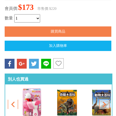
$173
會員價:
市售價:$220
數量
別人也買過