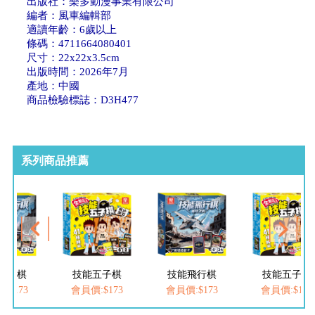
出版社：樂多動漫事業有限公司
編者：風車編輯部
適讀年齡：6歲以上
條碼：4711664080401
尺寸：22x22x3.5cm
出版時間：2026年7月
產地：中國
商品檢驗標誌：D3H477
系列商品推薦
飛行棋
技能五子棋
技能飛行棋
技能五子棋
:$173
會員價:$173
會員價:$173
會員價:$173