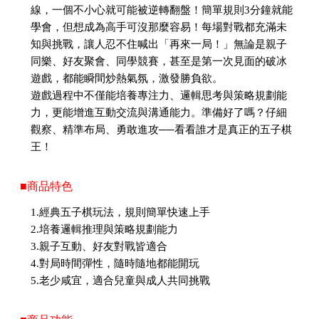
線，一個不小心就可能被逆轉翻盤！簡單規則3分鐘就能
學會，但想成為高手可沒那麼容易！每場對戰都充滿未
知與挑戰，讓人忍不住喊出「再來一局！」無論是親子
同樂、好友聚會、同學競賽，甚至是第一次見面的破冰
遊戲，都能瞬間炒熱氣氛，激發勝負欲。
遊戲過程中不僅能培養專注力、邏輯思考與策略規劃能
力，更能增進互動交流與溝通能力。準備好了嗎？仔細
觀察、精準布局、勇敢進攻──看看誰才是真正的五子棋
王！
■商品特色
1.經典五子棋玩法，規則簡單快速上手
2.培養邏輯推理與策略規劃能力
3.親子互動、好友對戰皆適合
4.對局時間彈性，隨時隨地都能開玩
5.老少咸宜，適合兒童與成人共同挑戰