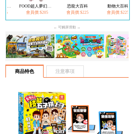
FOOD超人繽紛泡泡槍
FOOD超人夢幻泡泡槍
恐龍大百科
動物大百科
205
會員價:$205
會員價:$225
會員價:$225
← 可觸屏滑動 →
商品特色
注意事項