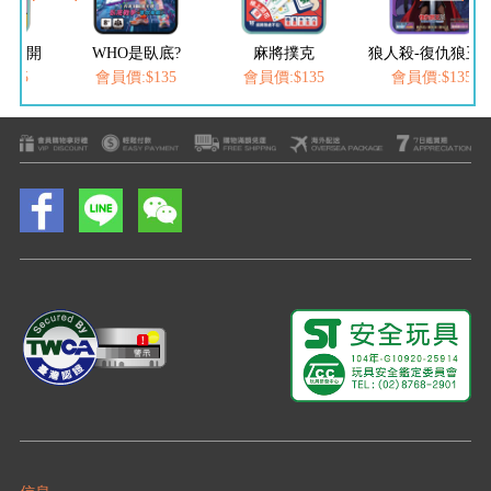
口難開
WHO是臥底?
麻將撲克
狼人殺-復仇狼王
135
會員價:$135
會員價:$135
會員價:$135