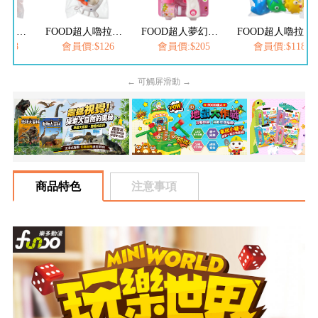
FOOD超人嚕拉拉時間-小熊洗澎澎
FOOD超人嚕拉拉時間-夜市撈魚趣
FOOD超人夢幻泡泡槍
FOOD超人嚕拉拉時間-螃蟹逛大街
118
會員價:$126
會員價:$205
會員價:$118
← 可觸屏滑動 →
商品特色
注意事項