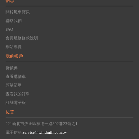
信息
關於風車寶貝
聯絡我們
FAQ
會員服務條款說明
網站導覽
我的帳戶
折價券
查看購物車
願望清單
查看我的訂單
訂閱電子報
位置
221新北市汐止區福德一路392巷23號之1
電子信箱:
service@windmill.com.tw