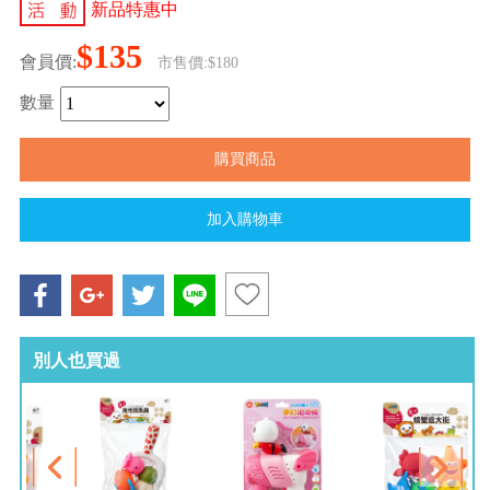
新品特惠中
$135
會員價:
市售價:$180
數量
別人也買過