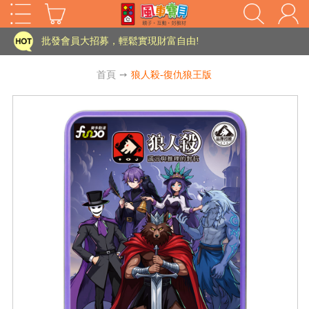
家長樂了!「風車書版集團暨FOOD超人企業總部」目前正興建中!
批發會員大招募，輕鬆實現財富自由!
如需更改或重開發票 需在訂單成立三天內通知客服 寄回發票需附上回郵郵票
首頁
➙
狼人殺-復仇狼王版
老師您好!!幼教會員火熱招募中~
海外購物免煩惱！點我查看『海外購物流程說明』
家長樂了!「風車書版集團暨FOOD超人企業總部」目前正興建中!
批發會員大招募，輕鬆實現財富自由!
HOT
如需更改或重開發票 需在訂單成立三天內通知客服 寄回發票需附上回郵郵票
老師您好!!幼教會員火熱招募中~
海外購物免煩惱！點我查看『海外購物流程說明』