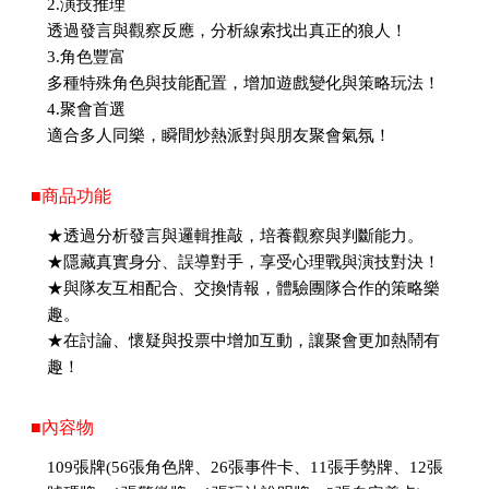
2.演技推理
透過發言與觀察反應，分析線索找出真正的狼人！
3.角色豐富
多種特殊角色與技能配置，增加遊戲變化與策略玩法！
4.聚會首選
適合多人同樂，瞬間炒熱派對與朋友聚會氣氛！
■商品功能
★透過分析發言與邏輯推敲，培養觀察與判斷能力。
★隱藏真實身分、誤導對手，享受心理戰與演技對決！
★與隊友互相配合、交換情報，體驗團隊合作的策略樂
趣。
★在討論、懷疑與投票中增加互動，讓聚會更加熱鬧有
趣！
■內容物
109張牌(56張角色牌、26張事件卡、11張手勢牌、12張