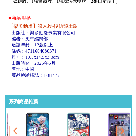
號碼牌、1張警徽牌、1張玩法說明牌、2張自定義卡)
■商品規格
【樂多動漫】狼人殺-復仇狼王版
出版社：樂多動漫事業有限公司
編者：風車編輯部
適讀年齡：12歲以上
條碼：4711664080371
尺寸：10.5x14.5x3.3cm
出版時間：2026年6月
產地：中國
商品檢驗標誌：D3H477
系列商品推薦