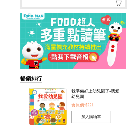
暢銷排行
我的第一本認知學習翻翻
書-我長大了
會員價:$221