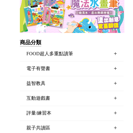
商品分類
+
FOOD超人多重點讀筆
+
電子有聲書
+
益智教具
+
互動遊戲書
+
評量/練習本
+
親子共讀區