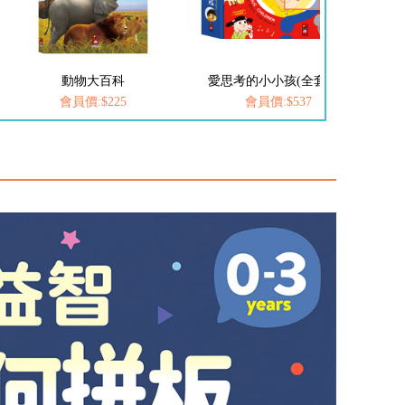
愛思考的小小孩(全套8冊)
FOOD超人-我是小護士
會員價:$537
會員價:$252