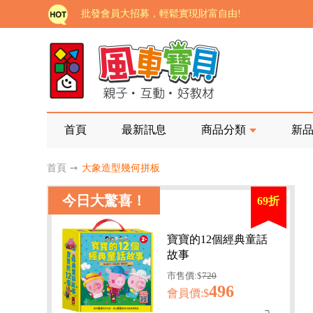
批發會員大招募，輕鬆實現財富自由!
如需更改或重開發票 需在訂單成立三天內通知客服 
老師您好!!幼教會員火熱招募中~
海外購物免煩惱！點我查看『海外購物流程說明』
家長樂了!「風車書版集團暨FOOD超人企業總部」目
首頁
最新訊息
商品分類
新
批發會員大招募，輕鬆實現財富自由!
首頁
➙
大象造型幾何拼板
如需更改或重開發票 需在訂單成立三天內通知客服 
今日大驚喜！
69折
老師您好!!幼教會員火熱招募中~
海外購物免煩惱！點我查看『海外購物流程說明』
寶寶的12個經典童話
故事
市售價:$
720
496
會員價:$