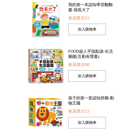
FOOD超人手指點讀-生活
圖鑑(互動有聲書)
會員價:$300
索點讀筆
FOOD超人夢幻泡泡槍
FOOD超人繽紛泡泡
22
會員價:$205
會員價:$205
孩子的第一套認知拼圖-動
物王國
會員價:$221
我準備好上幼兒園了-我愛
幼兒園
會員價:$221