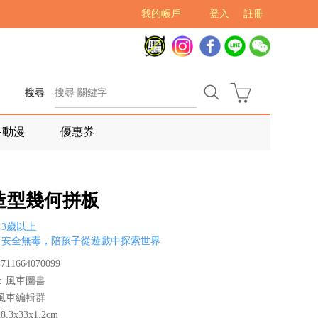
我的帳戶
登入
註冊
搜尋
多動漫
優惠券
造型幾何拼板
3歲以上
、安全無毒，陪孩子從遊戲中探索世界
11664070099
：風車圖書
風車編輯群
.3x33x1.2cm