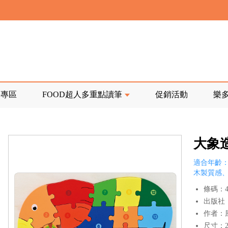
寄回發票需附上回郵郵票
前正興建中!
品專區
FOOD超人多重點讀筆
促銷活動
樂
寄回發票需附上回郵郵票
大象
適合年齡：
木製質感
條碼：47
出版社
作者：
尺寸：28