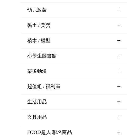
+
幼兒啟蒙
+
黏土 / 美勞
+
積木 / 模型
+
小學生圖書館
+
樂多動漫
+
超值組 / 福利區
+
生活用品
+
文具用品
+
FOOD超人-聯名商品