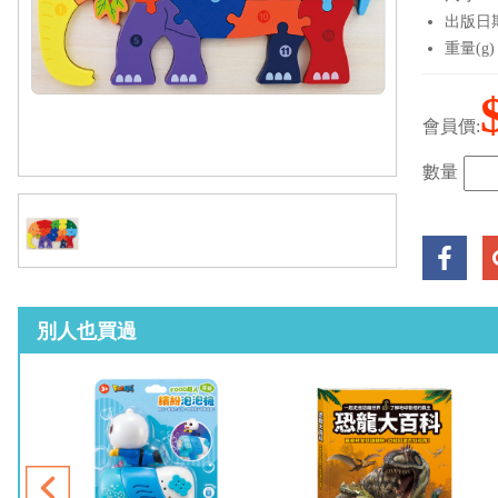
出版日期：
重量(g)
會員價:
數量
別人也買過