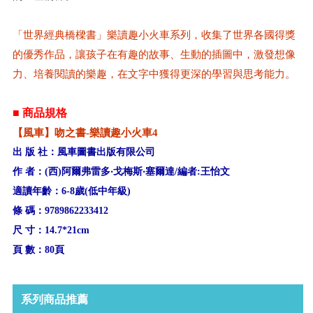
「世界經典橋樑書」樂讀趣小火車系列，收集了世界各國得獎
的優秀作品，讓孩子在有趣的故事、生動的插圖中，激發想像
力、培養閱讀的樂趣，在文字中獲得更深的學習與思考能力。
■ 商品規格
【風車】吻之書-樂讀趣小火車4
出 版 社：風車圖書出版有限公司
作 者：(西)阿爾弗雷多‧戈梅斯‧塞爾達/編者:王怡文
適讀年齡：6-8歲(低中年級)
條 碼：9789862233412
尺 寸：14.7*21cm
頁 數：80頁
系列商品推薦