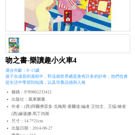
吻之書-樂讀趣小火車4
適合年齡：8~13歲
孩子在成長的過程中，對這個世界總是會有許多的好奇，他們也會
從生活中學習到知識，以及培養品德與人格
條碼：9789862233412
出版社：風車圖書
作者：(西)阿爾弗雷多‧戈梅斯‧塞爾達/編者:王怡文、王猛/繪者:
(西)赫蓮娜‧馬丁內斯
尺寸：14.7*21cm
出版日期：2014-08-27