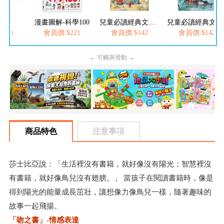
速決
漫畫圖解-科學100
兒童必讀經典文學-兒童文化經典：三字經
兒童必讀經典文學-經典美繪必讀文學：唐詩
158
會員價:$221
會員價:$142
會員價:$142
← 可觸屏滑動 →
商品特色
注意事項
莎士比亞說：「生活裡沒有書籍，就好像沒有陽光；智慧裡沒
有書籍，就好像鳥兒沒有翅膀。」 當孩子在閱讀書籍時，像是
得到陽光的能量成長茁壯，讓想像力像鳥兒一樣，隨著趣味的
故事一起飛揚。
「吻之書」-情感表達