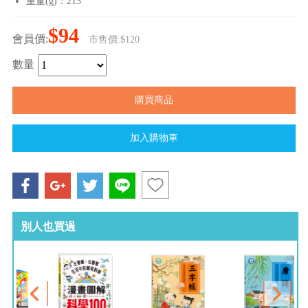
重量(g)：213
$94
會員價:
市售價:$120
數量
別人也買過