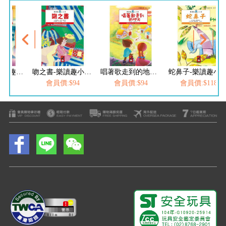
鯨的遊戲-樂讀趣小火車2
吻之書-樂讀趣小火車4
唱著歌走到的地方-樂讀趣小火車5
蛇鼻子-樂讀趣小
$94
會員價:$94
會員價:$94
會員價:$118