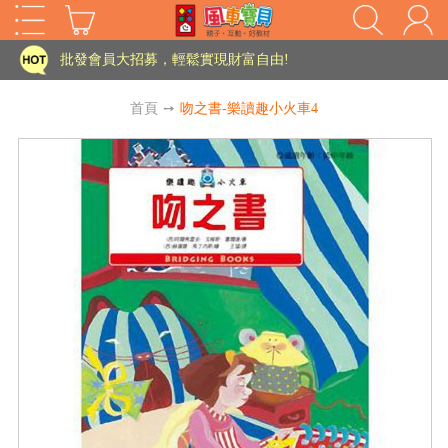
家長樂了!「風車書版集團暨FOOD超人企業總部」目前正興建中!
批發會員大招募，輕鬆實現財富自由!
如需更改或重開發票 需在訂單成立三天內通知客服 寄回發票需附上回郵郵票
首頁
➙
吻之書-樂讀趣小火車4
老師您好!!幼教會員火熱招募中~
海外購物免煩惱！點我查看『海外購物流程說明』
家長樂了!「風車書版集團暨FOOD超人企業總部」目前正興建中!
批發會員大招募，輕鬆實現財富自由!
HOT
如需更改或重開發票 需在訂單成立三天內通知客服 寄回發票需附上回郵郵票
老師您好!!幼教會員火熱招募中~
海外購物免煩惱！點我查看『海外購物流程說明』