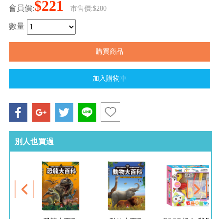
$221
會員價:
市售價:$280
數量
別人也買過