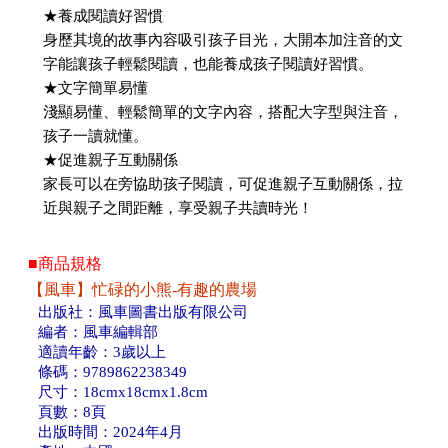
★養成閱讀好習慣
身歷其境的故事內容吸引孩子目光，大開本加注音的文
字能讓孩子輕鬆閱讀，也能養成孩子閱讀好習慣。
★文字簡單易懂
淺顯易懂、輕鬆簡單的文字內容，搭配大字型與注音，
孩子一讀就懂。
★促進親子互動關係
家長可以在旁協助孩子閱讀，可促進親子互動關係，拉
近與親子之間距離，享受親子共讀時光！
■商品規格
【風車】忙碌的小熊-有趣的農場
出版社：風車圖書出版有限公司
編者：風車編輯部
適讀年齡：3歲以上
條碼：9789862238349
尺寸：18cmx18cmx1.8cm
頁數：8頁
出版時間：2024年4月