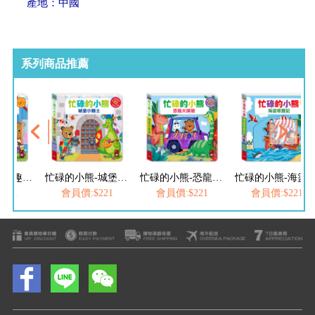
產地：中國
系列商品推薦
忙碌的小熊-城堡小騎士
忙碌的小熊-恐龍大探險
忙碌的小熊-海盜尋寶記
忙碌的小熊-航海
221
會員價:$221
會員價:$221
會員價:$221