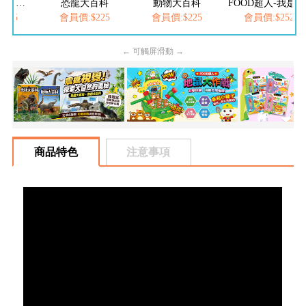
百科
動物大百科
FOOD超人-我是小醫生
FOOD超人-我是小護士
225
會員價:$225
會員價:$252
會員價:$252
← 可觸屏滑動 →
商品特色
注意事項