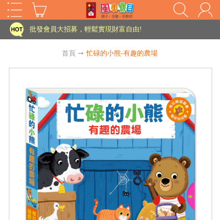
批發會員大招募，輕鬆實現財富自由!
如需更改或重開發票 需在訂單成立三天內通知客服 寄回發票需附上回郵郵票
老師您好!!幼教會員火熱招募中~
首頁
➙
忙碌的小熊-有趣的農場
海外購物免煩惱！點我查看『海外購物流程說明』
家長樂了!「風車書版集團暨FOOD超人企業總部」目前正興建中!
批發會員大招募，輕鬆實現財富自由!
如需更改或重開發票 需在訂單成立三天內通知客服 寄回發票需附上回郵郵票
HOT
老師您好!!幼教會員火熱招募中~
海外購物免煩惱！點我查看『海外購物流程說明』