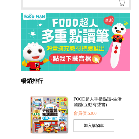
暢銷排行
FOOD超人手指點讀-生活
圖鑑(互動有聲書)
會員價:$300