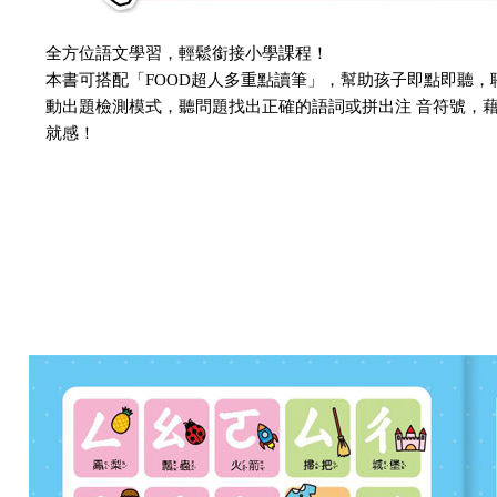
全方位語文學習，輕鬆銜接小學課程！
本書可搭配「FOOD超人多重點讀筆」，幫助孩子即點即聽
動出題檢測模式，聽問題找出正確的語詞或拼出注 音符號，
就感！