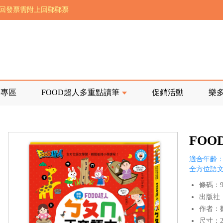
前正興建中!
寄回發票需附上回郵郵票
品專區
FOOD超人多重點讀筆
促銷活動
樂
FO
適合年齡：
全方位語
條碼：97
出版社
作者：
尺寸：21