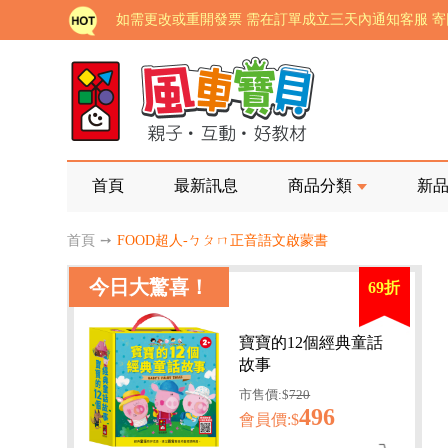
老師您好!!幼教會員火熱招募中~
海外購物免煩惱！點我查看『海外購物流程說明』
家長樂了!「風車書版集團暨FOOD超人企業總部」目
批發會員大招募，輕鬆實現財富自由!
如需更改或重開發票 需在訂單成立三天內通知客服 
首頁
最新訊息
商品分類
新
老師您好!!幼教會員火熱招募中~
首頁
➙
FOOD超人-ㄅㄆㄇ正音語文啟蒙書
海外購物免煩惱！點我查看『海外購物流程說明』
今日大驚喜！
69折
寶寶的12個經典童話
故事
市售價:$
720
496
會員價:$