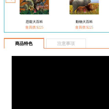
動物大百科
愛思考的小小孩(全套8冊)
會員價:$225
會員價:$537
商品特色
注意事項