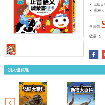
出版日期：
重量(g)
會員價:
數量
別人也買過