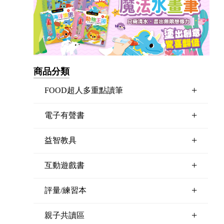
商品分類
+
FOOD超人多重點讀筆
+
電子有聲書
+
益智教具
+
互動遊戲書
+
評量/練習本
+
親子共讀區