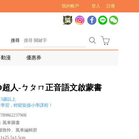
我的帳戶
登入
註冊
搜尋
多動漫
優惠券
OD超人-ㄅㄆㄇ正音語文啟蒙書
3歲以上
文學習，輕鬆銜接小學課程！
89862237908
：風車圖書
鄒敦怜、風車編輯群
x25.5x1.5cm