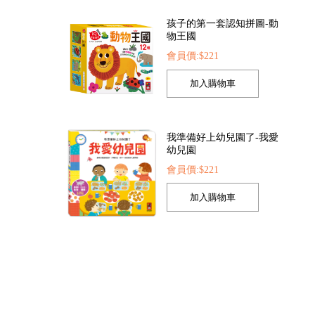
孩子的第一套認知拼圖-動
物王國
會員價:$221
紛泡泡槍
FOOD超人夢幻泡泡槍
恐龍大百科
05
會員價:$205
會員價:$225
我準備好上幼兒園了-我愛
幼兒園
會員價:$221
我的第一本認知學習翻翻
書-我長大了
會員價:$221