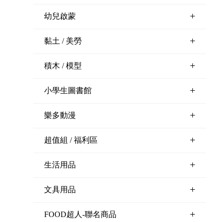
+
幼兒啟蒙
+
黏土 / 美勞
+
積木 / 模型
+
小學生圖書館
+
樂多動漫
+
超值組 / 福利區
+
生活用品
+
文具用品
+
FOOD超人-聯名商品