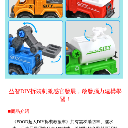
益智DIY拆裝刺激感官發展，啟發腦力建構學
習！
■商品介紹
《FOOD超人DIY拆裝救援車》共有雲梯消防車、灑水