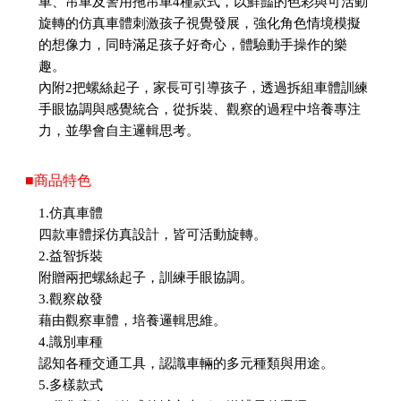
車、吊車及警用拖吊車4種款式，以鮮豔的色彩與可活動
旋轉的仿真車體刺激孩子視覺發展，強化角色情境模擬
的想像力，同時滿足孩子好奇心，體驗動手操作的樂
趣。
內附2把螺絲起子，家長可引導孩子，透過拆組車體訓練
手眼協調與感覺統合，從拆裝、觀察的過程中培養專注
力，並學會自主邏輯思考。
■商品特色
1.仿真車體
四款車體採仿真設計，皆可活動旋轉。
2.益智拆裝
附贈兩把螺絲起子，訓練手眼協調。
3.觀察啟發
藉由觀察車體，培養邏輯思維。
4.識別車種
認知各種交通工具，認識車輛的多元種類與用途。
5.多樣款式