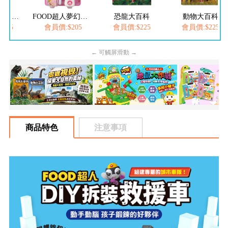
FOOD超人繽紛泡泡槍
FOOD超人夢幻泡泡槍
恐龍大百科
動物大百科
205
會員價:$205
會員價:$225
會員價:$225
← 可觸屏滑動 →
商品特色
注意事項