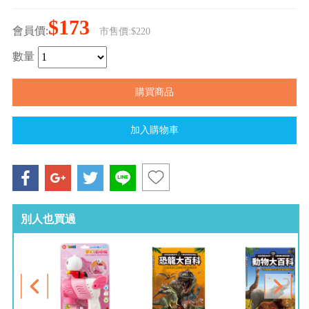
$173
會員價:
市售價:$220
數量
別人也買過