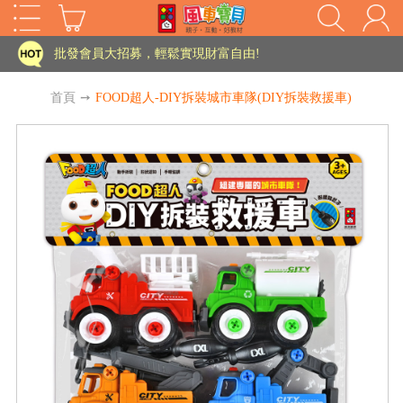
家長樂了!「風車書版集團暨FOOD超人企業總部」目前正興建中!
批發會員大招募，輕鬆實現財富自由!
如需更改或重開發票 需在訂單成立三天內通知客服 寄回發票需附上回郵郵票
首頁
➙
FOOD超人-DIY拆裝城市車隊(DIY拆裝救援車)
老師您好!!幼教會員火熱招募中~
海外購物免煩惱！點我查看『海外購物流程說明』
家長樂了!「風車書版集團暨FOOD超人企業總部」目前正興建中!
批發會員大招募，輕鬆實現財富自由!
HOT
如需更改或重開發票 需在訂單成立三天內通知客服 寄回發票需附上回郵郵票
老師您好!!幼教會員火熱招募中~
海外購物免煩惱！點我查看『海外購物流程說明』