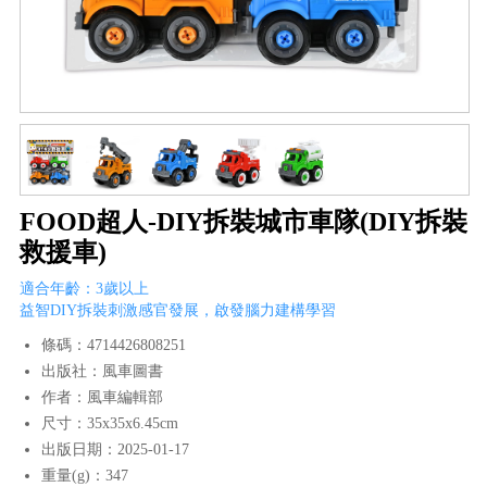
FOOD超人-DIY拆裝城市車隊(DIY拆裝
救援車)
適合年齡：3歲以上
益智DIY拆裝刺激感官發展，啟發腦力建構學習
條碼：4714426808251
出版社：風車圖書
作者：風車編輯部
尺寸：35x35x6.45cm
出版日期：2025-01-17
重量(g)：347