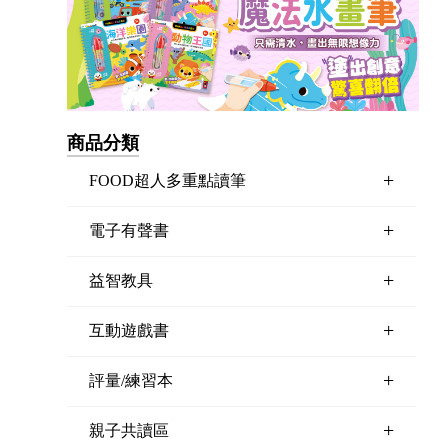
商品分類
+
FOOD超人多重點讀筆
+
電子有聲書
+
益智教具
+
互動遊戲書
+
評量/練習本
+
親子共讀區