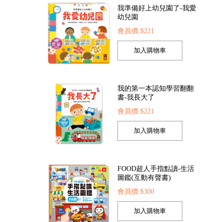
我的第一本認知學習翻翻
書-我長大了
會員價:$221
紛泡泡槍
動物大百科
恐龍大百科
05
會員價:$225
會員價:$225
FOOD超人手指點讀-生活
圖鑑(互動有聲書)
會員價:$300
孩子的第一套認知拼圖-動
物王國
會員價:$221