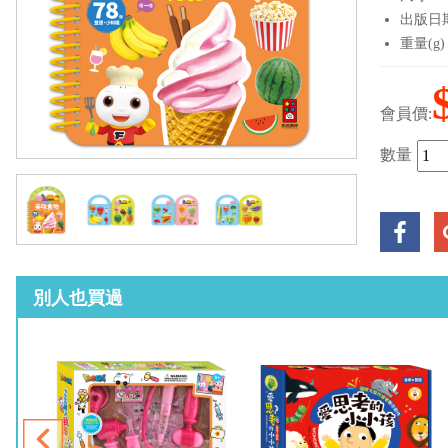
出版日期：
重量(g)
會員價:
數量
別人也買過