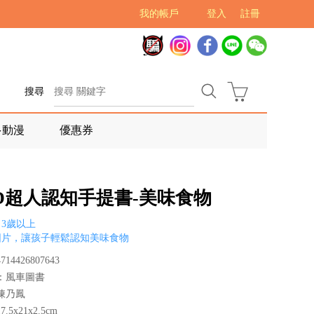
我的帳戶
登入
註冊
搜尋
多動漫
優惠券
OD超人認知手提書-美味食物
3歲以上
圖片，讓孩子輕鬆認知美味食物
14426807643
：風車圖書
陳乃鳳
.5x21x2.5cm