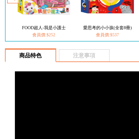
FOOD超人-我是小護士
愛思考的小小孩(全套8冊)
會員價:$252
會員價:$537
商品特色
注意事項