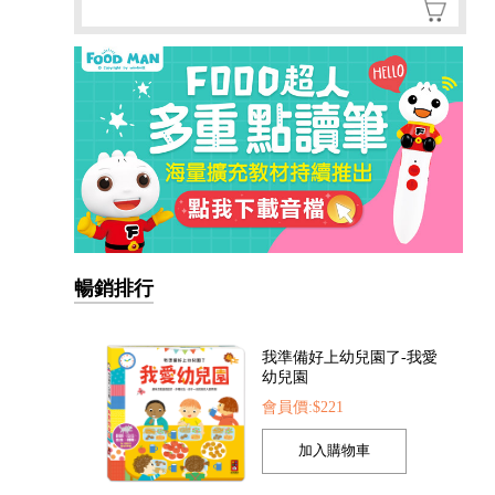
暢銷排行
我準備好上幼兒園了-我愛
幼兒園
會員價:$221