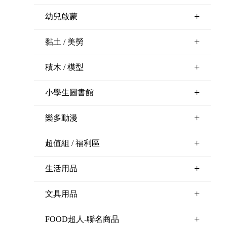
+
幼兒啟蒙
+
黏土 / 美勞
+
積木 / 模型
+
小學生圖書館
+
樂多動漫
+
超值組 / 福利區
+
生活用品
+
文具用品
+
FOOD超人-聯名商品