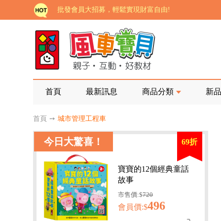
批發會員大招募，輕鬆實現財富自由!
如需更改或重開發票 需在訂單成立三天內通知客服 
老師您好!!幼教會員火熱招募中~
海外購物免煩惱！點我查看『海外購物流程說明』
家長樂了!「風車書版集團暨FOOD超人企業總部」目
首頁
最新訊息
商品分類
新
批發會員大招募，輕鬆實現財富自由!
首頁
➙
城市管理工程車
如需更改或重開發票 需在訂單成立三天內通知客服 
今日大驚喜！
69折
老師您好!!幼教會員火熱招募中~
海外購物免煩惱！點我查看『海外購物流程說明』
寶寶的12個經典童話
故事
市售價:$
720
496
會員價:$