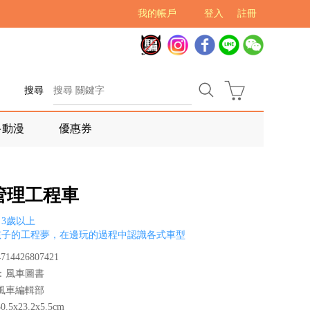
我的帳戶
登入
註冊
搜尋
多動漫
優惠券
管理工程車
3歲以上
孩子的工程夢，在邊玩的過程中認識各式車型
14426807421
：風車圖書
風車編輯部
5x23.2x5.5cm