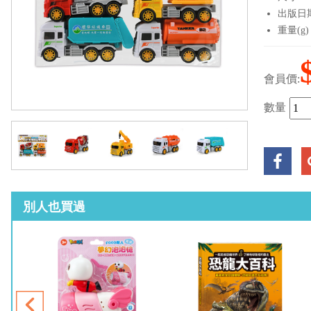
出版日期：
重量(g)
會員價:
數量
別人也買過