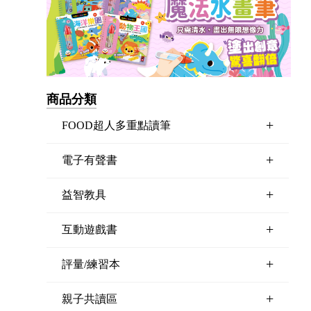
商品分類
+
FOOD超人多重點讀筆
+
電子有聲書
+
益智教具
+
互動遊戲書
+
評量/練習本
+
親子共讀區