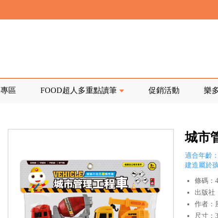
寄回發票需附上回郵郵票
前正興建中!
品專區
FOOD超人多重點讀筆
促銷活動
樂
寄回發票需附上回郵郵票
城市
適合年齡：
建造屬於
條碼：47
出版社
作者：
尺寸：30.