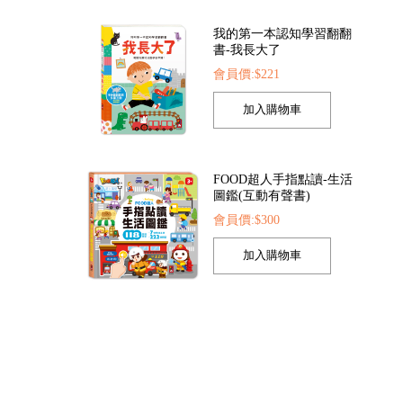
我的第一本認知學習翻翻
書-我長大了
會員價:$221
索點讀筆
FOOD超人繽紛泡泡槍
FOOD超人夢幻泡泡
422
會員價:$205
會員價:$205
FOOD超人手指點讀-生活
圖鑑(互動有聲書)
會員價:$300
孩子的第一套認知拼圖-動
物王國
會員價:$221