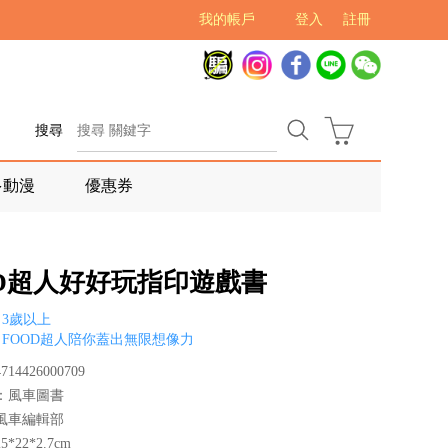
我的帳戶
登入
註冊
搜尋
多動漫
優惠券
OD超人好好玩指印遊戲書
3歲以上
FOOD超人陪你蓋出無限想像力
14426000709
：風車圖書
風車編輯部
*22*2.7cm