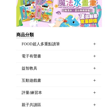
商品分類
+
FOOD超人多重點讀筆
+
電子有聲書
+
益智教具
+
互動遊戲書
+
評量/練習本
+
親子共讀區