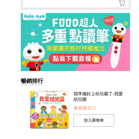
暢銷排行
我的第一本認知學習翻翻
書-我長大了
會員價:$221