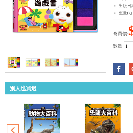
出版日期：
重量(g)
會員價:
數量
別人也買過