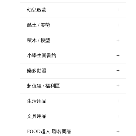
+
幼兒啟蒙
+
黏土 / 美勞
+
積木 / 模型
+
小學生圖書館
+
樂多動漫
+
超值組 / 福利區
+
生活用品
+
文具用品
+
FOOD超人-聯名商品