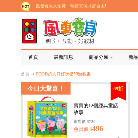
如需更改或重開發票 需在訂單成立三天內通知客服 
老師您好!!幼教會員火熱招募中~
海外購物免煩惱！點我查看『海外購物流程說明』
家長樂了!「風車書版集團暨FOOD超人企業總部」目
批發會員大招募，輕鬆實現財富自由!
首頁
最新訊息
商品分類
新
如需更改或重開發票 需在訂單成立三天內通知客服 
首頁
➙
FOOD超人好好玩指印遊戲書
老師您好!!幼教會員火熱招募中~
今日大驚喜！
69折
海外購物免煩惱！點我查看『海外購物流程說明』
寶寶的12個經典童話
故事
市售價:$
720
496
會員價:$