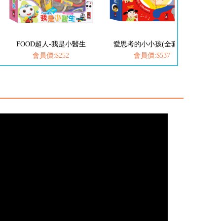
生
愛思考的小小孩(全套8冊)
FOOD超人-我是小護士
會員價:$537
會員價:$252