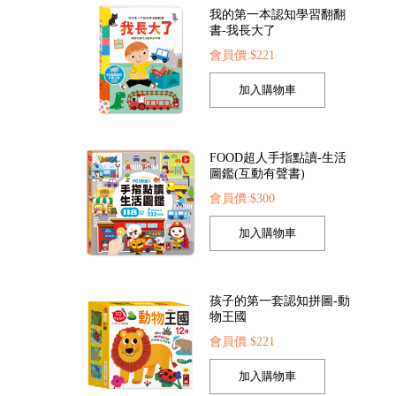
FOOD超人手指點讀-生活
圖鑑(互動有聲書)
會員價:$300
超人繽紛泡泡槍
FOOD超人夢幻泡泡槍
動物大百
價:$205
會員價:$205
會員價:$2
孩子的第一套認知拼圖-動
物王國
會員價:$221
我準備好上幼兒園了-我愛
幼兒園
會員價:$221