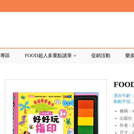
寄回發票需附上回郵郵票
前正興建中!
品專區
FOOD超人多重點讀筆
促銷活動
樂
寄回發票需附上回郵郵票
FO
適合年齡：
動動手指，
條碼：47
出版社
作者：
尺寸：25