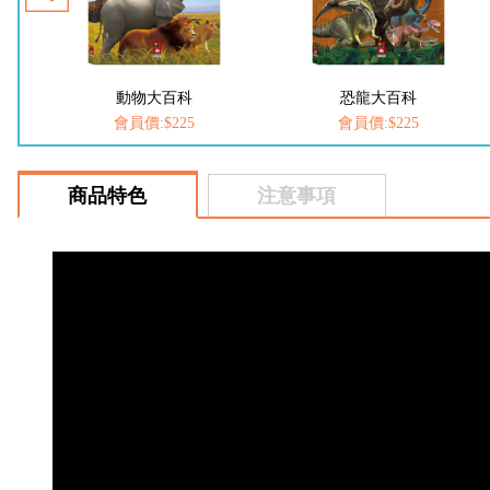
科
恐龍大百科
FOOD超人-我是小醫
25
會員價:$225
會員價:$252
商品特色
注意事項