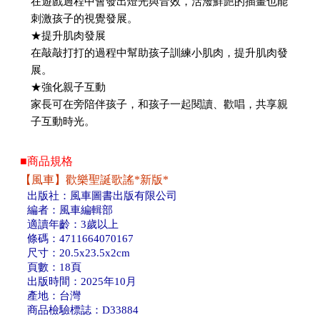
在遊戲過程中會發出燈光與音效，活潑鮮艷的插畫也能
刺激孩子的視覺發展。
★提升肌肉發展
在敲敲打打的過程中幫助孩子訓練小肌肉，提升肌肉發
展。
★強化親子互動
家長可在旁陪伴孩子，和孩子一起閱讀、歡唱，共享親
子互動時光。
■商品規格
【風車】歡樂聖誕歌謠*新版*
出版社：風車圖書出版有限公司
編者：風車編輯部
適讀年齡：3歲以上
條碼：4711664070167
尺寸：20.5x23.5x2cm
頁數：18頁
出版時間：2025年10月
產地：台灣
商品檢驗標誌：D33884