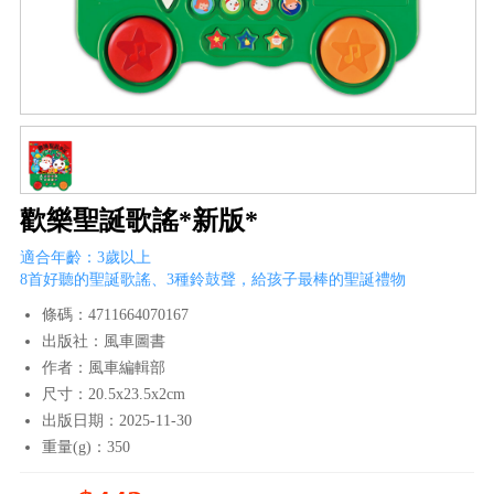
歡樂聖誕歌謠*新版*
適合年齡：3歲以上
8首好聽的聖誕歌謠、3種鈴鼓聲，給孩子最棒的聖誕禮物
條碼：4711664070167
出版社：風車圖書
作者：風車編輯部
尺寸：20.5x23.5x2cm
出版日期：2025-11-30
重量(g)：350