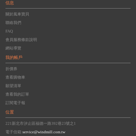
信息
關於風車寶貝
聯絡我們
FAQ
會員服務條款說明
網站導覽
我的帳戶
折價券
查看購物車
願望清單
查看我的訂單
訂閱電子報
位置
221新北市汐止區福德一路392巷23號之1
電子信箱:
service@windmill.com.tw