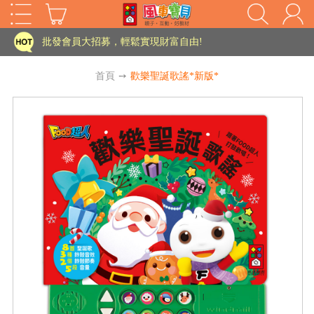
家長樂了!「風車書版集團暨FOOD超人企業總部」目前正興建中!
批發會員大招募，輕鬆實現財富自由!
如需更改或重開發票 需在訂單成立三天內通知客服 寄回發票需附上回郵郵票
首頁
➙
歡樂聖誕歌謠*新版*
老師您好!!幼教會員火熱招募中~
海外購物免煩惱！點我查看『海外購物流程說明』
家長樂了!「風車書版集團暨FOOD超人企業總部」目前正興建中!
批發會員大招募，輕鬆實現財富自由!
HOT
如需更改或重開發票 需在訂單成立三天內通知客服 寄回發票需附上回郵郵票
老師您好!!幼教會員火熱招募中~
海外購物免煩惱！點我查看『海外購物流程說明』