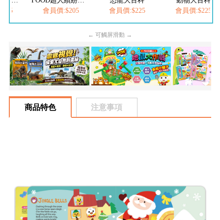
FOOD超人夢幻泡泡槍
FOOD超人繽紛泡泡槍
恐龍大百科
動物大百科
205
會員價:$205
會員價:$225
會員價:$225
← 可觸屏滑動 →
商品特色
注意事項