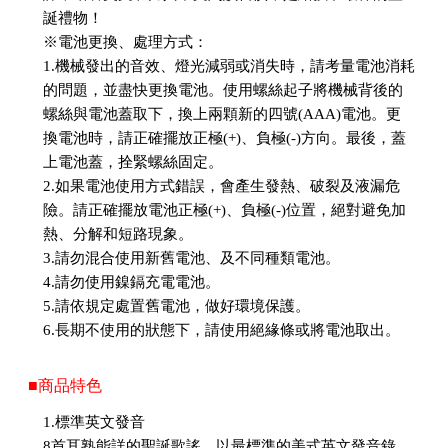
誕禮物！
※電池更換、處理方式：
1.機械發出的音效、燈光減弱或消失時，請考量電池消耗
的問題，並盡快更換電池。使用螺絲起子將機械背後的
螺絲與電池蓋取下，換上兩顆新的四號(AAA)電池。更
換電池時，請正確擺放正極(+)、負極(-)方向。最後，蓋
上電池蓋，拴緊螺絲固定。
2.如果電池使用方式錯誤，會產生發熱、破裂及液漏危
險。請正確擺放電池正極(+)、負極(-)位置，絕對避免加
熱、分解和短路現象。
3.請勿混合使用新舊電池、及不同種類電池。
4.請勿使用鎳鎘充電電池。
5.請依規定處置舊電池，做好環境保護。
6.長期不使用的狀態下，請使用絕緣條或將電池取出。
■商品特色
1.標準英文發音
8首耳熟能詳的聖誕歌謠，以最標準的美式英文發音錄