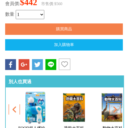
$442
會員價:
市售價:$560
數量
別人也買過