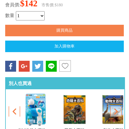
$142
會員價:
市售價:$180
數量
別人也買過