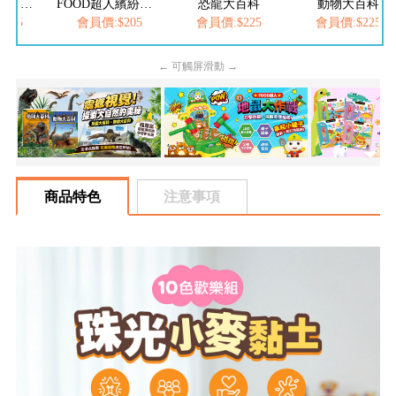
FOOD超人夢幻泡泡槍
FOOD超人繽紛泡泡槍
恐龍大百科
動物大百科
205
會員價:$205
會員價:$225
會員價:$225
← 可觸屏滑動 →
商品特色
注意事項