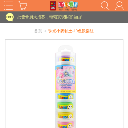
家長樂了!「風車書版集團暨FOOD超人企業總部」目前正興建中!
批發會員大招募，輕鬆實現財富自由!
如需更改或重開發票 需在訂單成立三天內通知客服 寄回發票需附上回郵郵票
首頁
➙
珠光小麥黏土-10色歡樂組
老師您好!!幼教會員火熱招募中~
海外購物免煩惱！點我查看『海外購物流程說明』
家長樂了!「風車書版集團暨FOOD超人企業總部」目前正興建中!
批發會員大招募，輕鬆實現財富自由!
HOT
如需更改或重開發票 需在訂單成立三天內通知客服 寄回發票需附上回郵郵票
老師您好!!幼教會員火熱招募中~
海外購物免煩惱！點我查看『海外購物流程說明』