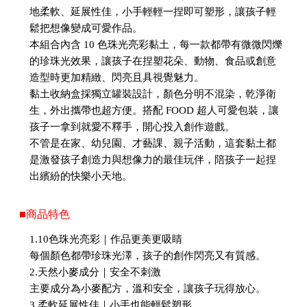
地柔軟、延展性佳，小手輕輕一捏即可塑形，讓孩子輕
鬆把想像變成可愛作品。
本組合內含 10 色珠光亮彩黏土，每一款都帶有微微閃爍
的珍珠光效果，讓孩子在捏塑花朵、動物、食品或創意
造型時更加精緻、閃亮且具視覺魅力。
黏土收納盒採獨立罐裝設計，顏色分明不混染，乾淨衛
生，外出攜帶也超方便。搭配 FOOD 超人可愛包裝，讓
孩子一拿到就愛不釋手，開心投入創作遊戲。
不管是在家、幼兒園、才藝課、親子活動，這套黏土都
是激發孩子創造力與想像力的最佳玩伴，陪孩子一起捏
出繽紛的快樂小天地。
■商品特色
1.10色珠光亮彩｜作品更美更吸睛
每個顏色都帶珍珠光澤，孩子的創作閃亮又有質感。
2.天然小麥成分｜安全不刺激
主要成分為小麥配方，溫和安全，讓孩子玩得放心。
3.柔軟延展性佳｜小手也能輕鬆塑形