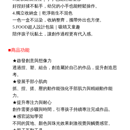
好捏好揉不黏手，幼兒的小手也能輕鬆操作。
4.獨立收納盒｜乾淨衛生不混色
一色一盒不沾染，收納整齊，攜帶外出也方便。
5.FOOD超人設計包裝｜吸睛又童趣
陪伴孩子玩黏土，讓創作過程更有代入感。
■商品功能
★啟發創意與想像力
透過捏、塑、組合，創造屬於自己的作品，提升創造思
考。
★發展手部小肌肉
抓、捏、搓、壓的動作能強化手部肌力與精細動作能
力。
★提升專注力與耐心
創作需要步驟與時間，引導孩子持續專注完成作品。
★感官認知學習
不同的質地、顏色與珠光效果刺激視覺與觸覺感官。