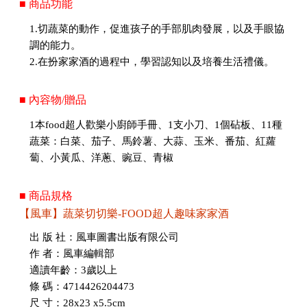
■ 商品功能
1.切蔬菜的動作，促進孩子的手部肌肉發展，以及手眼協
調的能力。
2.在扮家家酒的過程中，學習認知以及培養生活禮儀。
■ 內容物/贈品
1本food超人歡樂小廚師手冊、1支小刀、1個砧板、11種
蔬菜：白菜、茄子、馬鈴薯、大蒜、玉米、番茄、紅蘿
蔔、小黃瓜、洋蔥、豌豆、青椒
■ 商品規格
【風車】蔬菜切切樂-FOOD超人趣味家家酒
出 版 社：風車圖書出版有限公司
作 者：風車編輯部
適讀年齡：3歲以上
條 碼：4714426204473
尺 寸：28x23 x5.5cm