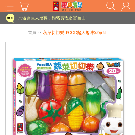
家長樂了!「風車書版集團暨FOOD超人企業總部」目前正興建中!
批發會員大招募，輕鬆實現財富自由!
如需更改或重開發票 需在訂單成立三天內通知客服 寄回發票需附上回郵郵票
首頁
➙
蔬菜切切樂-FOOD超人趣味家家酒
老師您好!!幼教會員火熱招募中~
海外購物免煩惱！點我查看『海外購物流程說明』
家長樂了!「風車書版集團暨FOOD超人企業總部」目前正興建中!
批發會員大招募，輕鬆實現財富自由!
HOT
如需更改或重開發票 需在訂單成立三天內通知客服 寄回發票需附上回郵郵票
老師您好!!幼教會員火熱招募中~
海外購物免煩惱！點我查看『海外購物流程說明』