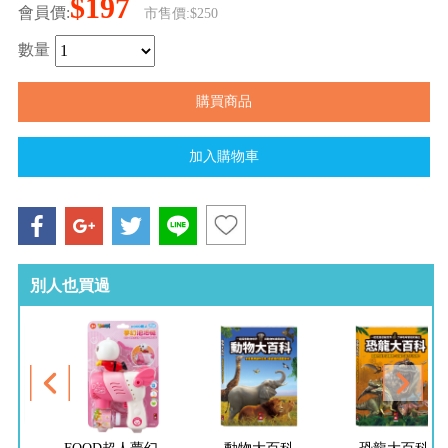
$197
會員價:
市售價:$250
數量
別人也買過