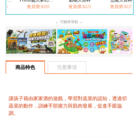
FOOD超人繽紛泡泡槍
FOOD超人夢幻泡泡槍
動物大百科
恐龍大百科
205
會員價:$205
會員價:$225
會員價:$225
← 可觸屏滑動 →
商品特色
注意事項
讓孩子藉由家家酒的遊戲，學習對蔬菜的認知，透過切
蔬菜的動作，訓練手部握力與肌肉發展，促進手眼協
調。