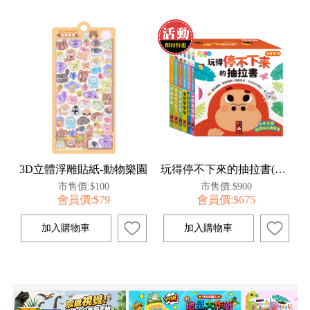
3D立體浮雕貼紙-動物樂園
玩得停不下來的抽拉書(全套6冊)
市售價:$100
市售價:$900
會員價:$79
會員價:$675