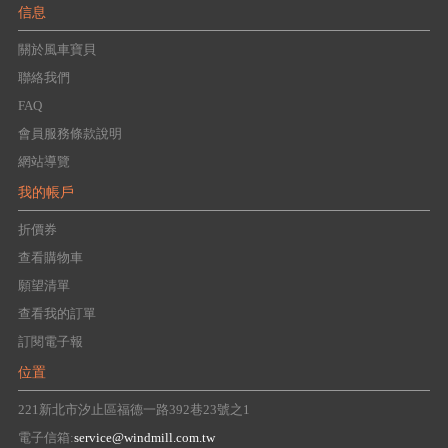
信息
關於風車寶貝
聯絡我們
FAQ
會員服務條款說明
網站導覽
我的帳戶
折價券
查看購物車
願望清單
查看我的訂單
訂閱電子報
位置
221新北市汐止區福德一路392巷23號之1
電子信箱:
service@windmill.com.tw