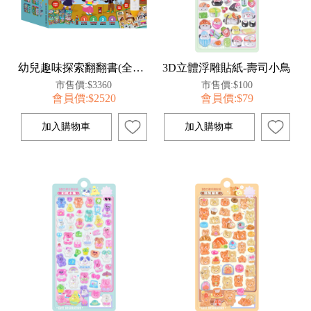
幼兒趣味探索翻翻書(全套8冊科普知識版)
3D立體浮雕貼紙-壽司小鳥
市售價:$3360
市售價:$100
會員價:$2520
會員價:$79