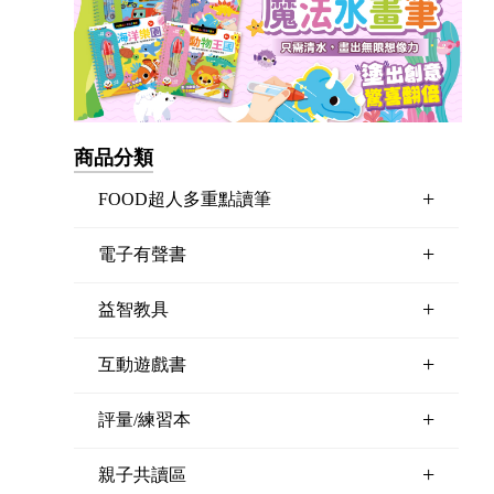
商品分類
+
FOOD超人多重點讀筆
+
電子有聲書
+
益智教具
+
互動遊戲書
+
評量/練習本
+
親子共讀區