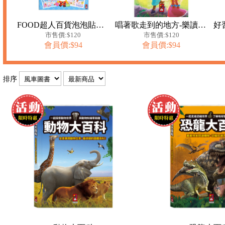
FOOD超人百貨泡泡貼紙書
唱著歌走到的地方-樂讀趣小火車5
市售價:$120
市售價:$120
會員價:$94
會員價:$94
排序