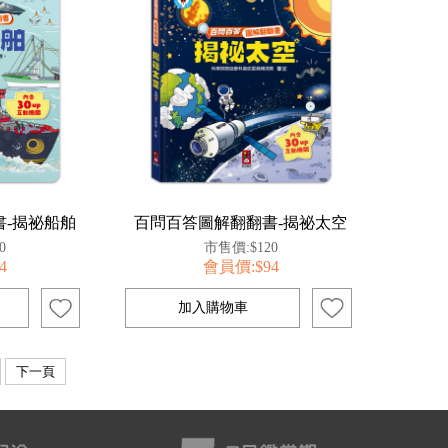
-揭祕船舶
百問百答圖解翻翻書-揭祕太空
0
市售價:$120
4
會員價:$94
下一頁