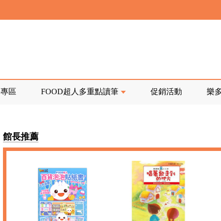
寄回發票需附上回郵郵票
前正興建中!
品專區
FOOD超人多重點讀筆
促銷活動
樂
寄回發票需附上回郵郵票
館長推薦