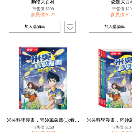
動物大百科
恐龍大百
市售價:$299
市售價:$29
會員價:$225
會員價:$2
米吳科學漫畫．奇妙萬象篇(1):看不見的科學小象
市售價:$260
市售價:$10