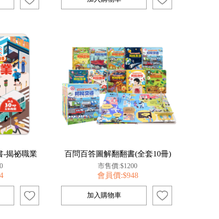
-揭祕職業
百問百答圖解翻翻書(全套10冊)
0
市售價:$1200
4
會員價:$948