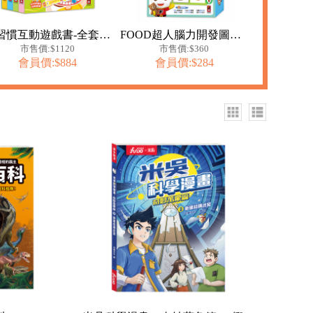
好習慣互動遊戲書-全套四冊
FOOD超人腦力開發圖卡教具-配對賓果
市售價:$1120
市售價:$360
會員價:$884
會員價:$284