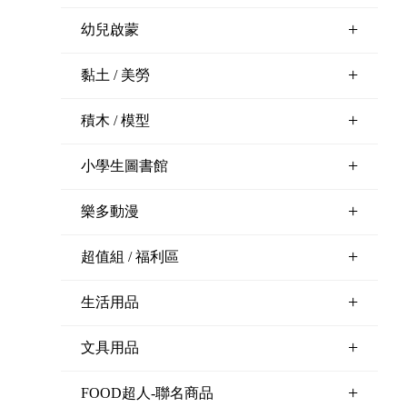
+
幼兒啟蒙
+
黏土 / 美勞
+
積木 / 模型
+
小學生圖書館
+
樂多動漫
+
超值組 / 福利區
+
生活用品
+
文具用品
+
FOOD超人-聯名商品