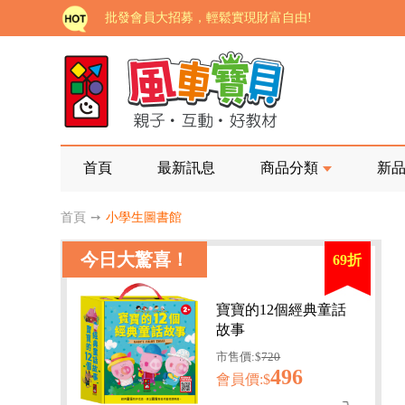
批發會員大招募，輕鬆實現財富自由!
如需更改或重開發票 需在訂單成立三天內通知客服 
老師您好!!幼教會員火熱招募中~
海外購物免煩惱！點我查看『海外購物流程說明』
家長樂了!「風車書版集團暨FOOD超人企業總部」目
首頁
最新訊息
商品分類
新
批發會員大招募，輕鬆實現財富自由!
首頁
➙
小學生圖書館
如需更改或重開發票 需在訂單成立三天內通知客服 
今日大驚喜！
69折
老師您好!!幼教會員火熱招募中~
海外購物免煩惱！點我查看『海外購物流程說明』
寶寶的12個經典童話
故事
市售價:$
720
496
會員價:$