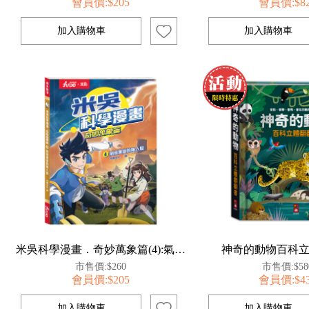
會員價:$205
會員價:$8
米吳科學漫畫．奇妙萬象篇(4):氣象萬變的無人島
神奇的動物百科
市售價:$260
市售價:$58
會員價:$205
會員價:$4