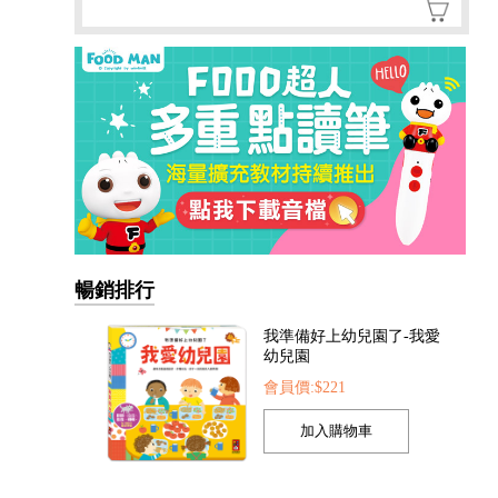
暢銷排行
我準備好上幼兒園了-我愛
幼兒園
會員價:$221