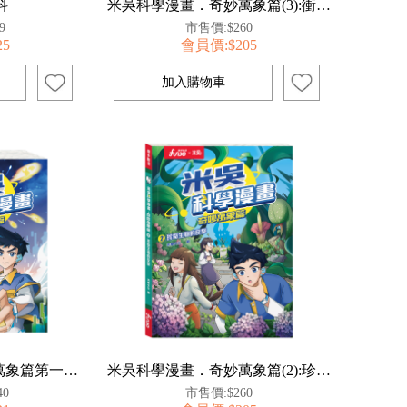
科
米吳科學漫畫．奇妙萬象篇(3):衝破結構迷宮
9
市售價:$260
25
會員價:$205
米吳科學漫畫．奇妙萬象篇第一輯(1-4冊)
米吳科學漫畫．奇妙萬象篇(2):珍奇生物的反擊
40
市售價:$260