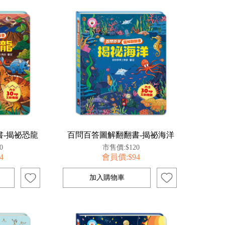
-揭祕恐龍
百問百答圖解翻翻書-揭祕海洋
0
市售價:$120
4
會員價:$94