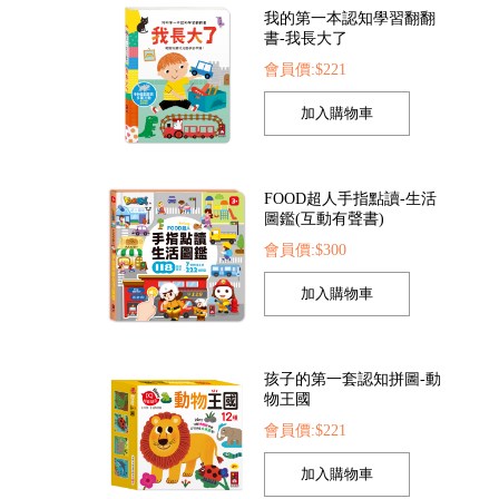
我的第一本認知學習翻翻
書-我長大了
會員價:$221
FOOD超人手指點讀-生活
圖鑑(互動有聲書)
會員價:$300
孩子的第一套認知拼圖-動
物王國
會員價:$221