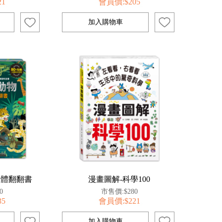
21
會員價:$205
立體翻翻書
漫畫圖解-科學100
0
市售價:$280
35
會員價:$221