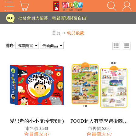
家長樂了!「風車書版集團暨FOOD超人企業總部」目前正興建中!
批發會員大招募，輕鬆實現財富自由!
如需更改或重開發票 需在訂單成立三天內通知客服 寄回發票需附上回郵郵票
首頁
➙
幼兒啟蒙
老師您好!!幼教會員火熱招募中~
排序
海外購物免煩惱！點我查看『海外購物流程說明』
家長樂了!「風車書版集團暨FOOD超人企業總部」目前正興建中!
批發會員大招募，輕鬆實現財富自由!
HOT
如需更改或重開發票 需在訂單成立三天內通知客服 寄回發票需附上回郵郵票
老師您好!!幼教會員火熱招募中~
海外購物免煩惱！點我查看『海外購物流程說明』
愛思考的小小孩(全套8冊)
FOOD超人有聲學習掛圖-建築工地&英文兒歌
市售價:$680
市售價:$250
會員價:$537
會員價:$197