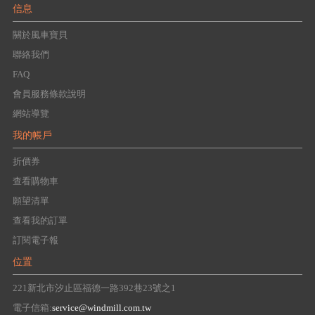
信息
關於風車寶貝
聯絡我們
FAQ
會員服務條款說明
網站導覽
我的帳戶
折價券
查看購物車
願望清單
查看我的訂單
訂閱電子報
位置
221新北市汐止區福德一路392巷23號之1
電子信箱:
service@windmill.com.tw