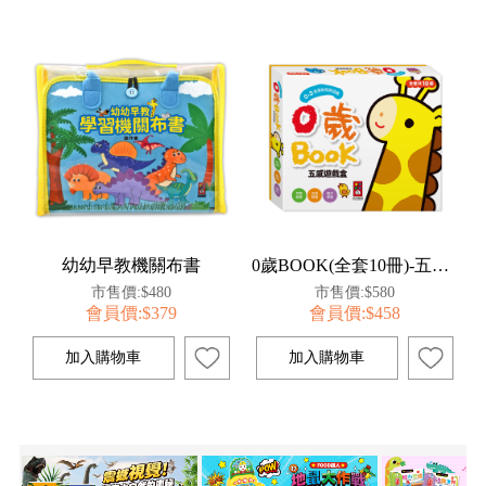
幼幼早教機關布書
0歲BOOK(全套10冊)-五感遊戲盒*新版
市售價:$480
市售價:$580
會員價:$379
會員價:$458