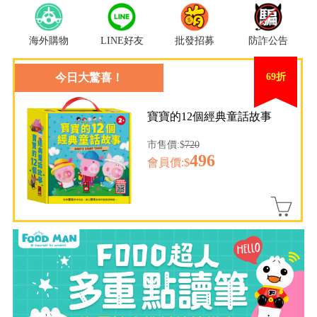
海外購物
LINE好友
批發招募
防詐公告
今日大驚喜！
69折
寶寶的12個經典童話故事
市售價:$
720
496
會員價:$