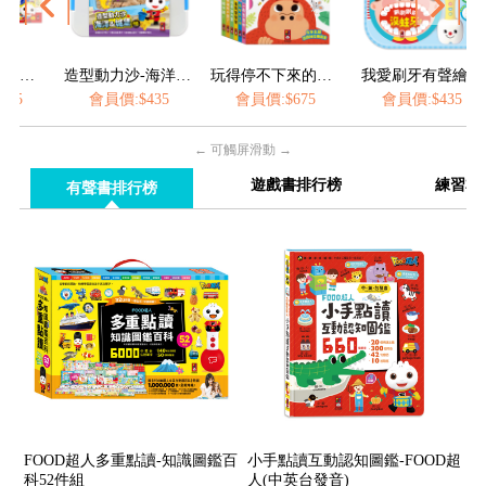
造型動力沙-海洋&城堡
玩得停不下來的抽拉書(全套6冊)
我愛刷牙有聲繪本
會員價:$435
會員價:$675
會員價:$435
會員價:$
← 可觸屏滑動 →
遊戲書排行榜
練習本
有聲書排行榜
FOOD超人多重點讀-知識圖鑑百
小手點讀互動認知圖鑑-FOOD超
科52件組
人(中英台發音)