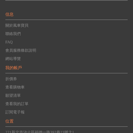
信息
關於風車寶貝
聯絡我們
FAQ
會員服務條款說明
網站導覽
我的帳戶
折價券
查看購物車
願望清單
查看我的訂單
訂閱電子報
位置
221新北市汐止區福德一路392巷23號之1