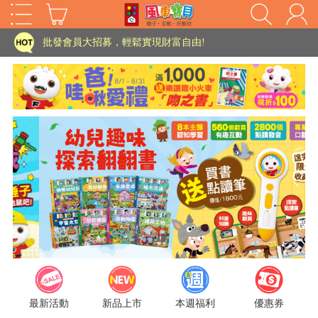
家長樂了!「風車書版集團暨FOOD超人企業總部」目前正興建中!
批發會員大招募，輕鬆實現財富自由!
如需更改或重開發票 需在訂單成立三天內通知客服 寄回發票需附上回郵郵票
老師您好!!幼教會員火熱招募中~
海外購物免煩惱！點我查看『海外購物流程說明』
家長樂了!「風車書版集團暨FOOD超人企業總部」目前正興建中!
批發會員大招募，輕鬆實現財富自由!
HOT
如需更改或重開發票 需在訂單成立三天內通知客服 寄回發票需附上回郵郵票
老師您好!!幼教會員火熱招募中~
海外購物免煩惱！點我查看『海外購物流程說明』
最新活動
新品上市
本週福利
優惠券