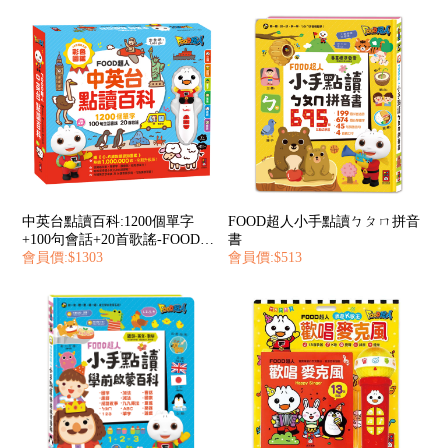
中英台點讀百科:1200個單字
FOOD超人小手點讀ㄅㄆㄇ拼音
+100句會話+20首歌謠-FOOD超
書
人
會員價:$1303
會員價:$513