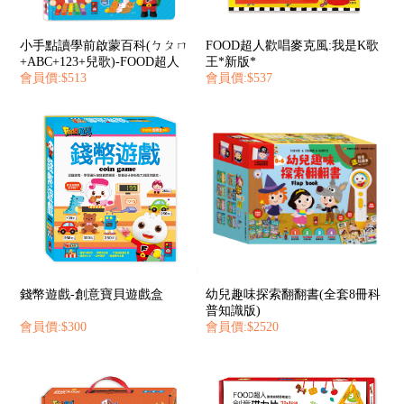
小手點讀學前啟蒙百科(ㄅㄆㄇ
FOOD超人歡唱麥克風:我是K歌
+ABC+123+兒歌)-FOOD超人
王*新版*
會員價:$513
會員價:$537
錢幣遊戲-創意寶貝遊戲盒
幼兒趣味探索翻翻書(全套8冊科
普知識版)
會員價:$300
會員價:$2520