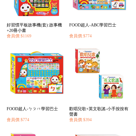
好習慣平板故事機(套):故事機
FOOD超人-ABC學習巴士
+20冊小書
會員價:$1169
會員價:$774
FOOD超人-ㄅㄆㄇ學習巴士
歡唱兒歌+英文歌謠-小手按按有
聲書
會員價:$774
會員價:$394