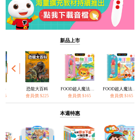
新品上市
龍大百科
FOOD超人魔法水畫筆-動物王國
FOOD超人魔法水畫筆-海洋樂園
員價:$225
會員價:$165
會員價:$165
會員價:$1
本週特惠