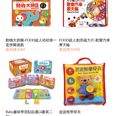
動物大拼圖-FOOD超人幼幼第一
FOOD超人創意磁力片-歡樂汽車
套拼圖遊戲
摩天輪
會員價:$284
會員價:$1090
Baby趣味學習貼貼書(4書第二
波波熊學穿衣