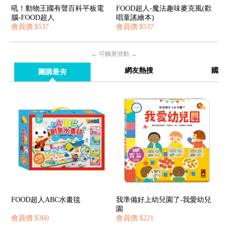
吼！動物王國有聲百科平板電
FOOD超人-魔法趣味麥克風(歡
腦-FOOD超人
唱童謠繪本)
會員價:$537
會員價:$537
← 可觸屏滑動 →
網友熱搜
國際
團購最夯
FOOD超人ABC水畫毯
我準備好上幼兒園了-我愛幼兒
園
會員價:$360
會員價:$221