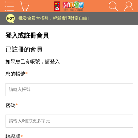
家長樂了!「風車書版集團暨FOOD超人企業總部」目前正興建中!
批發會員大招募，輕鬆實現財富自由!
如需更改或重開發票 需在訂單成立三天內通知客服 寄回發票需附上回郵郵票
登入或註冊會員
老師您好!!幼教會員火熱招募中~
已註冊的會員
海外購物免煩惱！點我查看『海外購物流程說明』
如果您已有帳號，請登入
家長樂了!「風車書版集團暨FOOD超人企業總部」目前正興建中!
您的帳號
*
批發會員大招募，輕鬆實現財富自由!
HOT
如需更改或重開發票 需在訂單成立三天內通知客服 寄回發票需附上回郵郵票
老師您好!!幼教會員火熱招募中~
密碼
*
海外購物免煩惱！點我查看『海外購物流程說明』
驗證碼
*