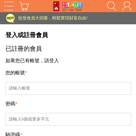
家長樂了!「風車書版集團暨FOOD超人企業總部」目前正興建中!
批發會員大招募，輕鬆實現財富自由!
如需更改或重開發票 需在訂單成立三天內通知客服 寄回發票需附上回郵郵票
登入或註冊會員
老師您好!!幼教會員火熱招募中~
已註冊的會員
海外購物免煩惱！點我查看『海外購物流程說明』
如果您已有帳號，請登入
家長樂了!「風車書版集團暨FOOD超人企業總部」目前正興建中!
您的帳號
*
批發會員大招募，輕鬆實現財富自由!
HOT
如需更改或重開發票 需在訂單成立三天內通知客服 寄回發票需附上回郵郵票
老師您好!!幼教會員火熱招募中~
密碼
*
海外購物免煩惱！點我查看『海外購物流程說明』
驗證碼
*