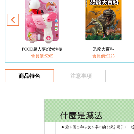
槍
FOOD超人夢幻泡泡槍
恐龍大百科
會員價:$205
會員價:$225
商品特色
注意事項