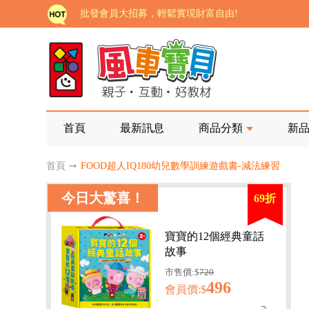
批發會員大招募，輕鬆實現財富自由!
如需更改或重開發票 需在訂單成立三天內通知客服 
老師您好!!幼教會員火熱招募中~
海外購物免煩惱！點我查看『海外購物流程說明』
家長樂了!「風車書版集團暨FOOD超人企業總部」目
首頁
最新訊息
商品分類
新
批發會員大招募，輕鬆實現財富自由!
首頁
➙
FOOD超人IQ180幼兒數學訓練遊戲書-減法練習
如需更改或重開發票 需在訂單成立三天內通知客服 
今日大驚喜！
69折
老師您好!!幼教會員火熱招募中~
海外購物免煩惱！點我查看『海外購物流程說明』
寶寶的12個經典童話
故事
市售價:$
720
496
會員價:$