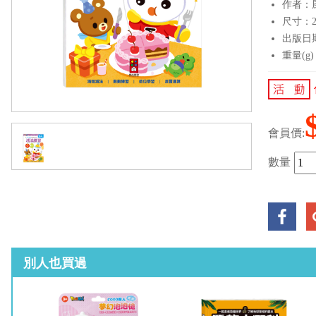
作者：
尺寸：21
出版日期：
重量(g)
會員價:
數量
別人也買過