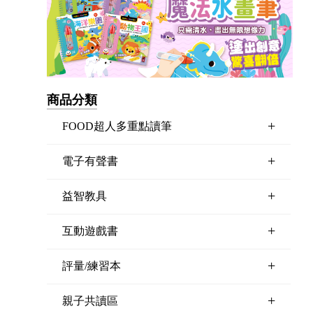
商品分類
+
FOOD超人多重點讀筆
+
電子有聲書
+
益智教具
+
互動遊戲書
+
評量/練習本
+
親子共讀區