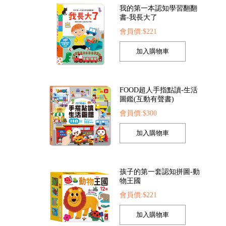
我的第一本認知學習翻翻
書-我長大了
會員價:$221
是小護士
FOOD超人探索點讀筆
FOOD超人繽紛泡泡
FOOD超人手指點讀-生活
52
會員價:$1422
會員價:$205
圖鑑(互動有聲書)
會員價:$300
孩子的第一套認知拼圖-動
物王國
會員價:$221