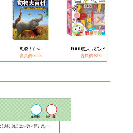
動物大百科
FOOD超人-我是小醫生
愛
會員價:$225
會員價:$252