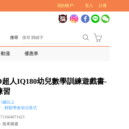
我的帳戶
登入
註冊
搜尋
多動漫
優惠券
D超人IQ180幼兒數學訓練遊戲書-
練習
3歲以上
習，輕鬆學會加法算式
11664071423
：風車圖書