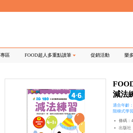
寄回發票需附上回郵郵票
前正興建中!
品專區
FOOD超人多重點讀筆
促銷活動
樂
寄回發票需附上回郵郵票
FOO
減法
適合年齡：
階梯式學
條碼：47
出版社