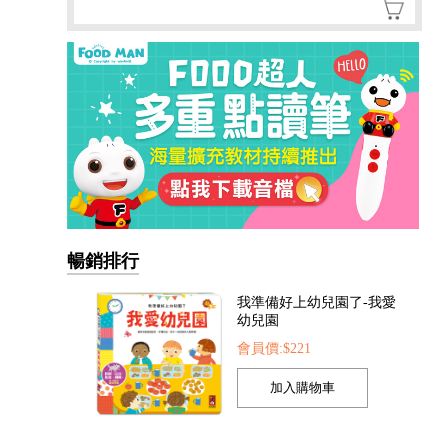
暢銷排行
我準備好上幼兒園了-我愛
幼兒園
會員價:$221