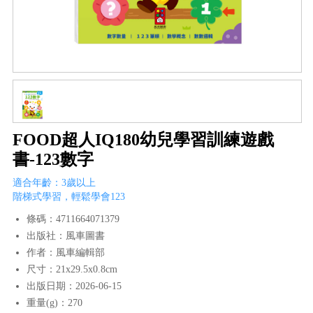
FOOD超人IQ180幼兒學習訓練遊戲
書-123數字
適合年齡：3歲以上
階梯式學習，輕鬆學會123
條碼：4711664071379
出版社：風車圖書
作者：風車編輯部
尺寸：21x29.5x0.8cm
出版日期：2026-06-15
重量(g)：270