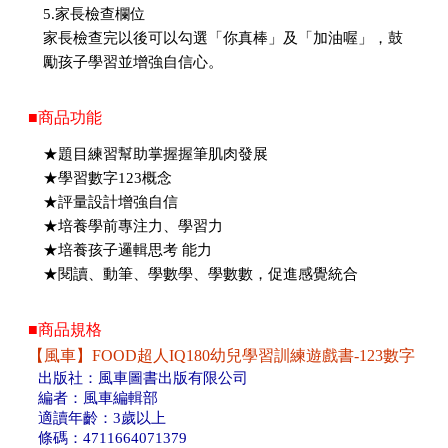
5.家長檢查欄位
家長檢查完以後可以勾選「你真棒」及「加油喔」，鼓
勵孩子學習並增強自信心。
■商品功能
★題目練習幫助掌握握筆肌肉發展
★學習數字123概念
★評量設計增強自信
★培養學前專注力、學習力
★培養孩子邏輯思考 能力
★閱讀、動筆、學數學、學數數，促進感覺統合
■商品規格
【風車】FOOD超人IQ180幼兒學習訓練遊戲書-123數字
出版社：風車圖書出版有限公司
編者：風車編輯部
適讀年齡：3歲以上
條碼：4711664071379