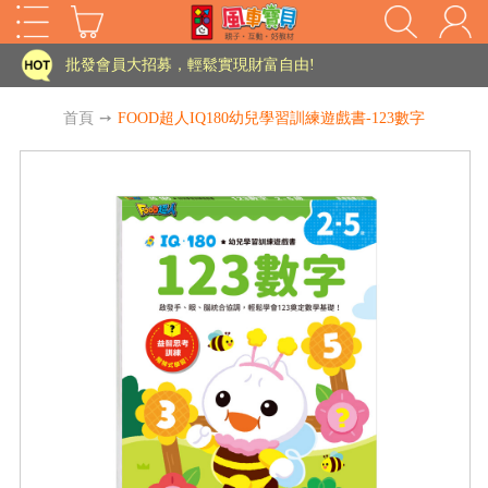
家長樂了!「風車書版集團暨FOOD超人企業總部」目前正興建中!
批發會員大招募，輕鬆實現財富自由!
如需更改或重開發票 需在訂單成立三天內通知客服 寄回發票需附上回郵郵票
首頁
➙
FOOD超人IQ180幼兒學習訓練遊戲書-123數字
老師您好!!幼教會員火熱招募中~
海外購物免煩惱！點我查看『海外購物流程說明』
家長樂了!「風車書版集團暨FOOD超人企業總部」目前正興建中!
批發會員大招募，輕鬆實現財富自由!
HOT
如需更改或重開發票 需在訂單成立三天內通知客服 寄回發票需附上回郵郵票
老師您好!!幼教會員火熱招募中~
海外購物免煩惱！點我查看『海外購物流程說明』