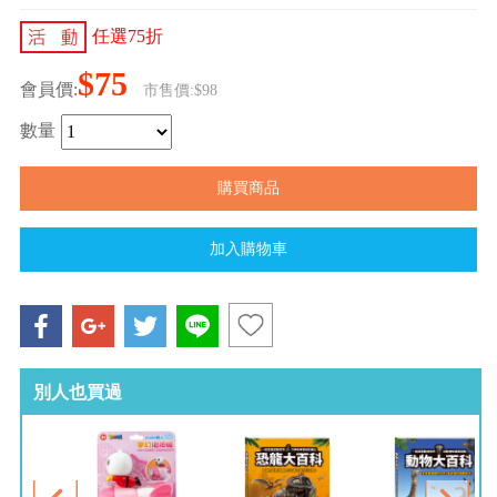
任選75折
$75
會員價:
市售價:$98
數量
別人也買過