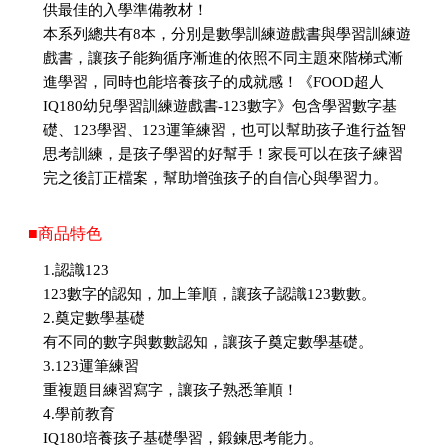
供最佳的入學準備教材！
本系列總共有8本，分別是數學訓練遊戲書與學習訓練遊
戲書，讓孩子能夠循序漸進的依照不同主題來階梯式漸
進學習，同時也能培養孩子的成就感！《FOOD超人
IQ180幼兒學習訓練遊戲書-123數字》包含學習數字基
礎、123學習、123運筆練習，也可以幫助孩子進行益智
思考訓練，是孩子學習的好幫手！家長可以在孩子練習
完之後訂正檔案，幫助增強孩子的自信心與學習力。
■商品特色
1.認識123
123數字的認知，加上筆順，讓孩子認識123數數。
2.奠定數學基礎
有不同的數字與數數認知，讓孩子奠定數學基礎。
3.123運筆練習
重複題目練習寫字，讓孩子熟悉筆順！
4.學前教育
IQ180培養孩子基礎學習，鍛鍊思考能力。