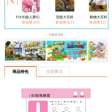
FOOD超人繽紛泡泡槍
FOOD超人夢幻泡泡槍
恐龍大百科
動物大百科
205
會員價:$205
會員價:$225
會員價:$225
← 可觸屏滑動 →
商品特色
注意事項