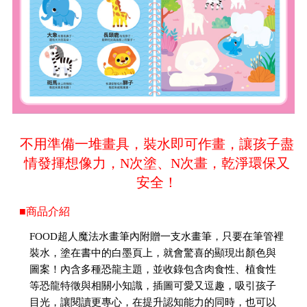
不用準備一堆畫具，裝水即可作畫，讓孩子盡
情發揮想像力，N次塗、N次畫，乾淨環保又
安全！
■商品介紹
FOOD超人魔法水畫筆內附贈一支水畫筆，只要在筆管裡
裝水，塗在書中的白墨頁上，就會驚喜的顯現出顏色與
圖案！內含多種恐龍主題，並收錄包含肉食性、植食性
等恐龍特徵與相關小知識，插圖可愛又逗趣，吸引孩子
目光，讓閱讀更專心，在提升認知能力的同時，也可以