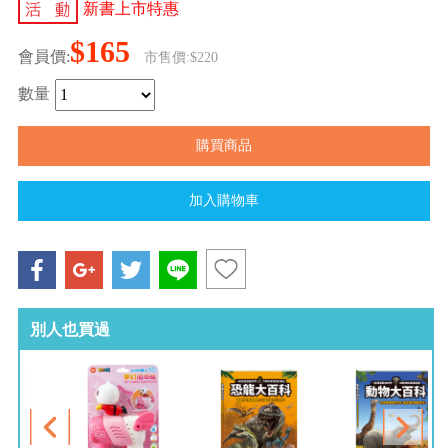
新書上市特惠
$165
會員價:
市售價:$220
數量
別人也買過