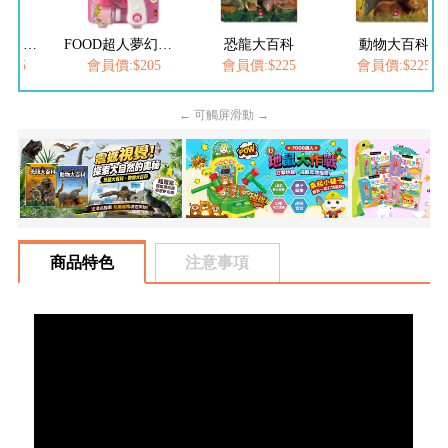
FOOD超人繽紛泡泡槍
FOOD超人夢幻泡泡槍
恐龍大百科
動物大百科
205
會員價:$205
會員價:$225
會員價:$225
← 可觸屏滑動 →
商品特色
注意事項