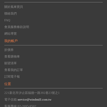
關於風車寶貝
聯絡我們
FAQ
會員服務條款說明
網站導覽
我的帳戶
折價券
查看購物車
願望清單
查看我的訂單
訂閱電子報
位置
221新北市汐止區福德一路392巷23號之1
電子信箱:
service@windmill.com.tw
客服專線:02-2695-9502