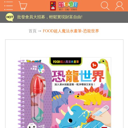
家長樂了!「風車書版集團暨FOOD超人企業總部」目前正興建中!
批發會員大招募，輕鬆實現財富自由!
如需更改或重開發票 需在訂單成立三天內通知客服 寄回發票需附上回郵郵票
首頁
➙
FOOD超人魔法水畫筆-恐龍世界
老師您好!!幼教會員火熱招募中~
海外購物免煩惱！點我查看『海外購物流程說明』
家長樂了!「風車書版集團暨FOOD超人企業總部」目前正興建中!
批發會員大招募，輕鬆實現財富自由!
HOT
如需更改或重開發票 需在訂單成立三天內通知客服 寄回發票需附上回郵郵票
老師您好!!幼教會員火熱招募中~
海外購物免煩惱！點我查看『海外購物流程說明』