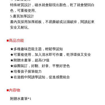
特殊材質設計，碰水就會顯現出顏色，乾了就會變回白
色，可重複使用。
5.書頁加厚設計
書內頁採用加厚紙板，不易撕破或沾濕破掉，閱讀起來
安全又耐玩。
■商品功能
★多種趣味恐龍主題，輕鬆學認知
★可重複使用，加入清水即可作畫，乾淨環保又安全
★附贈水畫筆，超高CP值
★線圈裝訂，好翻、好拿、平整好塗色
★培養孩子握筆能力
★在遊戲中閱讀學認知，促進感覺統合
■內容物
附贈水畫筆*1