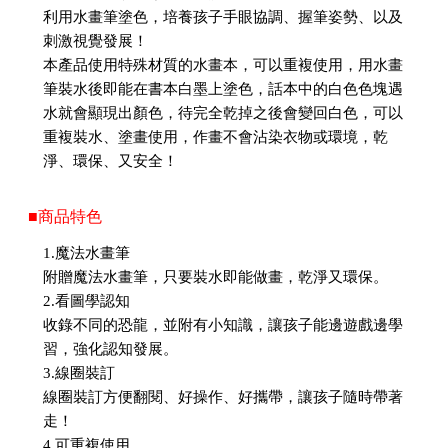
利用水畫筆塗色，培養孩子手眼協調、握筆姿勢、以及
刺激視覺發展！
本產品使用特殊材質的水畫本，可以重複使用，用水畫
筆裝水後即能在書本白墨上塗色，話本中的白色色塊遇
水就會顯現出顏色，待完全乾掉之後會變回白色，可以
重複裝水、塗畫使用，作畫不會沾染衣物或環境，乾
淨、環保、又安全！
■商品特色
1.魔法水畫筆
附贈魔法水畫筆，只要裝水即能做畫，乾淨又環保。
2.看圖學認知
收錄不同的恐龍，並附有小知識，讓孩子能邊遊戲邊學
習，強化認知發展。
3.線圈裝訂
線圈裝訂方便翻閱、好操作、好攜帶，讓孩子隨時帶著
走！
4.可重複使用