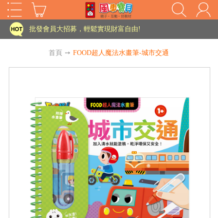
家長樂了!「風車書版集團暨FOOD超人企業總部」目前正興建中!
批發會員大招募，輕鬆實現財富自由!
如需更改或重開發票 需在訂單成立三天內通知客服 寄回發票需附上回郵郵票
首頁
➙
FOOD超人魔法水畫筆-城市交通
老師您好!!幼教會員火熱招募中~
海外購物免煩惱！點我查看『海外購物流程說明』
家長樂了!「風車書版集團暨FOOD超人企業總部」目前正興建中!
批發會員大招募，輕鬆實現財富自由!
HOT
如需更改或重開發票 需在訂單成立三天內通知客服 寄回發票需附上回郵郵票
老師您好!!幼教會員火熱招募中~
海外購物免煩惱！點我查看『海外購物流程說明』