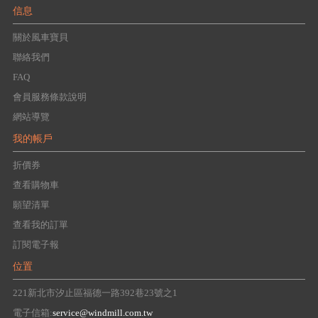
信息
關於風車寶貝
聯絡我們
FAQ
會員服務條款說明
網站導覽
我的帳戶
折價券
查看購物車
願望清單
查看我的訂單
訂閱電子報
位置
221新北市汐止區福德一路392巷23號之1
電子信箱:
service@windmill.com.tw