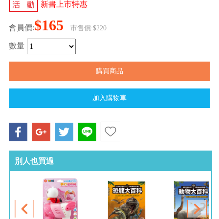
新書上市特惠
$165
會員價:
市售價:$220
數量
別人也買過