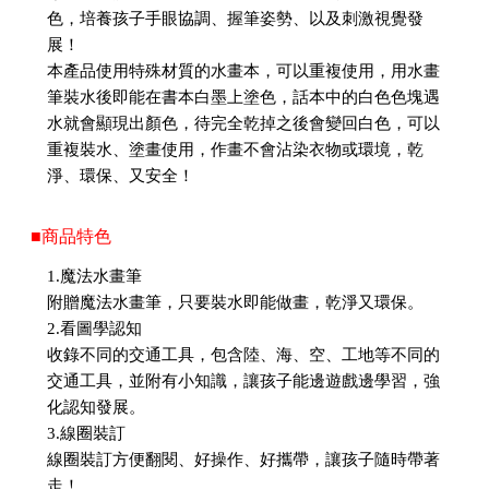
色，培養孩子手眼協調、握筆姿勢、以及刺激視覺發
展！
本產品使用特殊材質的水畫本，可以重複使用，用水畫
筆裝水後即能在書本白墨上塗色，話本中的白色色塊遇
水就會顯現出顏色，待完全乾掉之後會變回白色，可以
重複裝水、塗畫使用，作畫不會沾染衣物或環境，乾
淨、環保、又安全！
■商品特色
1.魔法水畫筆
附贈魔法水畫筆，只要裝水即能做畫，乾淨又環保。
2.看圖學認知
收錄不同的交通工具，包含陸、海、空、工地等不同的
交通工具，並附有小知識，讓孩子能邊遊戲邊學習，強
化認知發展。
3.線圈裝訂
線圈裝訂方便翻閱、好操作、好攜帶，讓孩子隨時帶著
走！