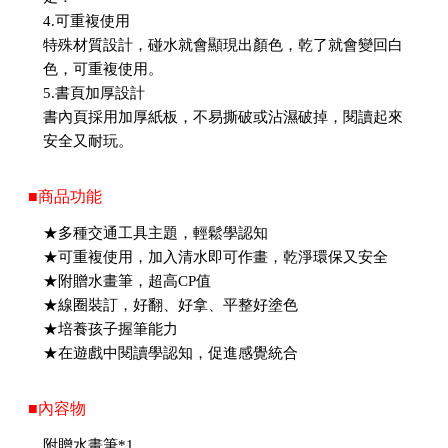
4.可重複使用
特殊材質設計，碰水就會顯現出顏色，乾了就會變回白
色，可重複使用。
5.書頁加厚設計
書內頁採用加厚紙板，不易撕破或沾濕破掉，閱讀起來
安全又耐玩。
■商品功能
★多種交通工具主題，輕鬆學認知
★可重複使用，加入清水即可作畫，乾淨環保又安全
★附贈水畫筆，超高CP值
★線圈裝訂，好翻、好拿、平整好塗色
★培養孩子握筆能力
★在遊戲中閱讀學認知，促進感覺統合
■內容物
附贈水畫筆*1