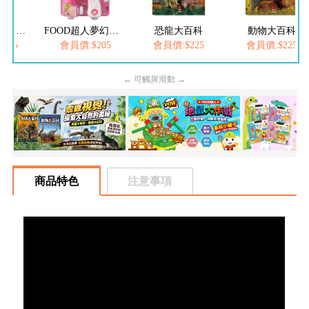
FOOD超人繽紛泡泡槍
FOOD超人夢幻泡泡槍
恐龍大百科
動物大百科
205
會員價:$205
會員價:$225
會員價:$225
← 可觸屏滑動 →
商品特色
注意事項