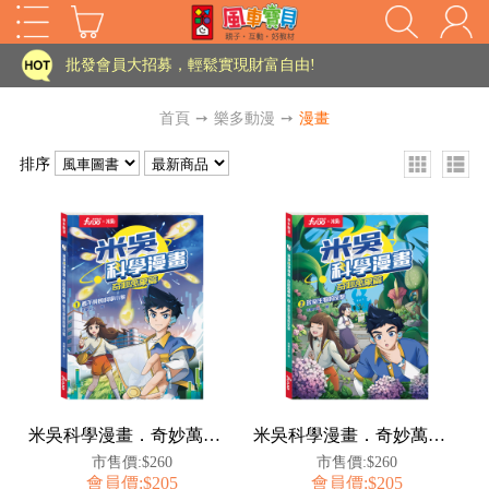
家長樂了!「風車書版集團暨FOOD超人企業總部」目前正興建中!
批發會員大招募，輕鬆實現財富自由!
如需更改或重開發票 需在訂單成立三天內通知客服 寄回發票需附上回郵郵票
首頁
➙
樂多動漫
➙
漫畫
老師您好!!幼教會員火熱招募中~
排序
海外購物免煩惱！點我查看『海外購物流程說明』
家長樂了!「風車書版集團暨FOOD超人企業總部」目前正興建中!
批發會員大招募，輕鬆實現財富自由!
HOT
如需更改或重開發票 需在訂單成立三天內通知客服 寄回發票需附上回郵郵票
老師您好!!幼教會員火熱招募中~
海外購物免煩惱！點我查看『海外購物流程說明』
米吳科學漫畫．奇妙萬象篇(1):看不見的科學小象
米吳科學漫畫．奇妙萬象篇(2):珍奇生物的反擊
市售價:$260
市售價:$260
會員價:$205
會員價:$205