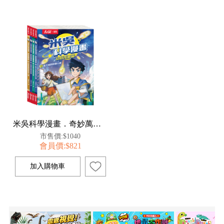
米吳科學漫畫．奇妙萬象篇第一輯(1-4冊)
市售價:$1040
會員價:$821