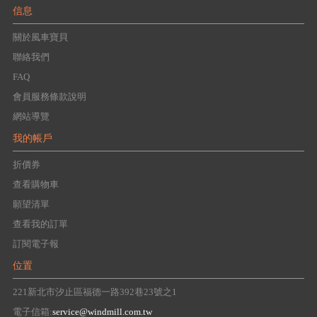
信息
關於風車寶貝
聯絡我們
FAQ
會員服務條款說明
網站導覽
我的帳戶
折價券
查看購物車
願望清單
查看我的訂單
訂閱電子報
位置
221新北市汐止區福德一路392巷23號之1
電子信箱:
service@windmill.com.tw