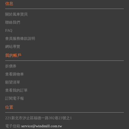
信息
關於風車寶貝
聯絡我們
FAQ
會員服務條款說明
網站導覽
我的帳戶
折價券
查看購物車
願望清單
查看我的訂單
訂閱電子報
位置
221新北市汐止區福德一路392巷23號之1
電子信箱:
service@windmill.com.tw