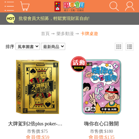
家長樂了!「風車書版集團暨FOOD超人企業總部」目前正興建中!
批發會員大招募，輕鬆實現財富自由!
如需更改或重開發票 需在訂單成立三天內通知客服 寄回發票需附上回郵郵票
首頁
➙
樂多動漫
➙
卡牌桌遊
老師您好!!幼教會員火熱招募中~
排序
海外購物免煩惱！點我查看『海外購物流程說明』
家長樂了!「風車書版集團暨FOOD超人企業總部」目前正興建中!
批發會員大招募，輕鬆實現財富自由!
HOT
如需更改或重開發票 需在訂單成立三天內通知客服 寄回發票需附上回郵郵票
老師您好!!幼教會員火熱招募中~
海外購物免煩惱！點我查看『海外購物流程說明』
大牌駕到2倍plus poker-黃金典藏版
嗨你在心口難開
市售價:$75
市售價:$180
會員價:$59
會員價:$135