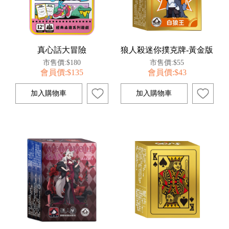
真心話大冒險
狼人殺迷你撲克牌-黃金版
市售價:$180
市售價:$55
會員價:$135
會員價:$43