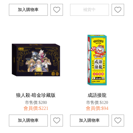
狼人殺-暗金珍藏版
成語接龍
市售價:$280
市售價:$120
會員價:$221
會員價:$94