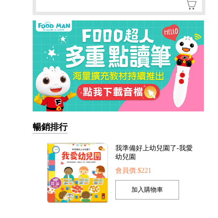
暢銷排行
我準備好上幼兒園了-我愛
幼兒園
會員價:$221