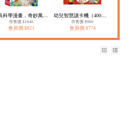
米吳科學漫畫．奇妙萬象篇第一輯(1-4冊)
幼兒智慧讀卡機（400個雙語單字+138個音效）-FOOD超人
市售價:$1040
市售價:$980
會員價:$821
會員價:$774