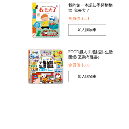
我的第一本認知學習翻翻
書-我長大了
會員價:$221
FOOD超人手指點讀-生活
圖鑑(互動有聲書)
會員價:$300
孩子的第一套認知拼圖-動
物王國
會員價:$221