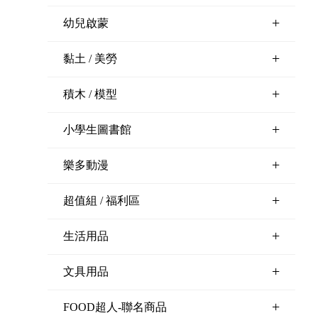
+
幼兒啟蒙
+
黏土 / 美勞
+
積木 / 模型
+
小學生圖書館
+
樂多動漫
+
超值組 / 福利區
+
生活用品
+
文具用品
+
FOOD超人-聯名商品