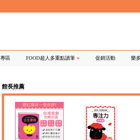
寄回發票需附上回郵郵票
前正興建中!
品專區
FOOD超人多重點讀筆
促銷活動
樂
寄回發票需附上回郵郵票
館長推薦