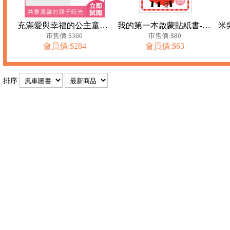
充滿愛與幸福的公主童話(柔軟泡棉封面)
我的第一本啟蒙貼紙書-專注力
市售價:$360
市售價:$80
會員價:$284
會員價:$63
排序