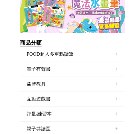
商品分類
+
FOOD超人多重點讀筆
+
電子有聲書
+
益智教具
+
互動遊戲書
+
評量/練習本
+
親子共讀區