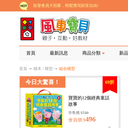
批發會員大招募，輕鬆實現財富自由!
如需更改或重開發票 需在訂單成立三天內通知客服 
老師您好!!幼教會員火熱招募中~
海外購物免煩惱！點我查看『海外購物流程說明』
家長樂了!「風車書版集團暨FOOD超人企業總部」目
首頁
最新訊息
商品分類
新
批發會員大招募，輕鬆實現財富自由!
首頁
➙
積木 / 模型
➙
組合模型
如需更改或重開發票 需在訂單成立三天內通知客服 
今日大驚喜！
69折
老師您好!!幼教會員火熱招募中~
海外購物免煩惱！點我查看『海外購物流程說明』
寶寶的12個經典童話
故事
市售價:$
720
496
會員價:$