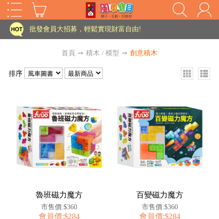
家長樂了!「風車書版集團暨FOOD超人企業總部」目前正興建中!
批發會員大招募，輕鬆實現財富自由!
如需更改或重開發票 需在訂單成立三天內通知客服 寄回發票需附上回郵郵票
首頁
➙
積木 / 模型
➙
創意積木
老師您好!!幼教會員火熱招募中~
排序
海外購物免煩惱！點我查看『海外購物流程說明』
家長樂了!「風車書版集團暨FOOD超人企業總部」目前正興建中!
批發會員大招募，輕鬆實現財富自由!
HOT
如需更改或重開發票 需在訂單成立三天內通知客服 寄回發票需附上回郵郵票
老師您好!!幼教會員火熱招募中~
海外購物免煩惱！點我查看『海外購物流程說明』
魯班磁力魔方
百變磁力魔方
市售價:$360
市售價:$360
會員價:$284
會員價:$284