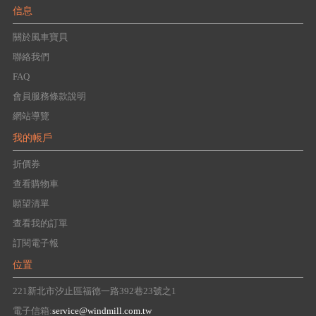
信息
關於風車寶貝
聯絡我們
FAQ
會員服務條款說明
網站導覽
我的帳戶
折價券
查看購物車
願望清單
查看我的訂單
訂閱電子報
位置
221新北市汐止區福德一路392巷23號之1
電子信箱:
service@windmill.com.tw