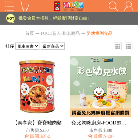
家長樂了!「風車書版集團暨FOOD超人企業總部」目前正興建中!
批發會員大招募，輕鬆實現財富自由!
如需更改或重開發票 需在訂單成立三天內通知客服 寄回發票需附上回郵郵票
首頁
➙
FOOD超人-聯名商品
➙
嬰幼童副食品
老師您好!!幼教會員火熱招募中~
排序
海外購物免煩惱！點我查看『海外購物流程說明』
家長樂了!「風車書版集團暨FOOD超人企業總部」目前正興建中!
批發會員大招募，輕鬆實現財富自由!
HOT
如需更改或重開發票 需在訂單成立三天內通知客服 寄回發票需附上回郵郵票
老師您好!!幼教會員火熱招募中~
海外購物免煩惱！點我查看『海外購物流程說明』
【泰享家】寶寶雞肉鬆
兔比媽咪廚房-FOOD超人彩色幼兒水餃
市售價:$250
市售價:$300
會員價:$250
會員價:$300