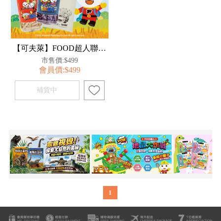
【可夫萊】FOOD超人聯名米果2入組 買再送帆布袋
市售價:$499
會員價:$499
1