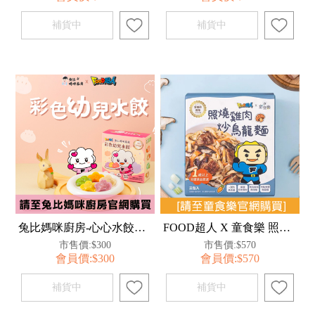
兔比媽咪廚房-心心水餃彩色幼兒水餃
FOOD超人 X 童食樂 照燒雞肉炒烏龍麵
市售價:$300
市售價:$570
會員價:$300
會員價:$570