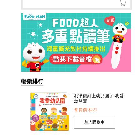
暢銷排行
我準備好上幼兒園了-我愛
幼兒園
會員價:$221