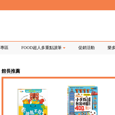
寄回發票需附上回郵郵票
前正興建中!
品專區
FOOD超人多重點讀筆
促銷活動
樂
寄回發票需附上回郵郵票
館長推薦