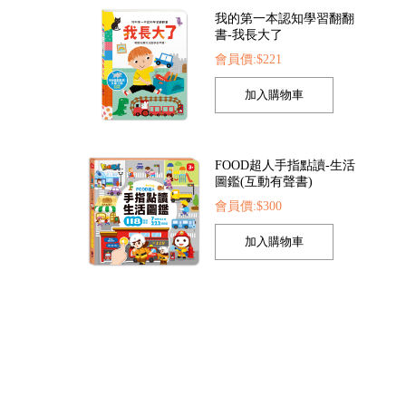
我的第一本認知學習翻翻
書-我長大了
會員價:$221
FOOD超人手指點讀-生活
圖鑑(互動有聲書)
會員價:$300
孩子的第一套認知拼圖-動
物王國
會員價:$221