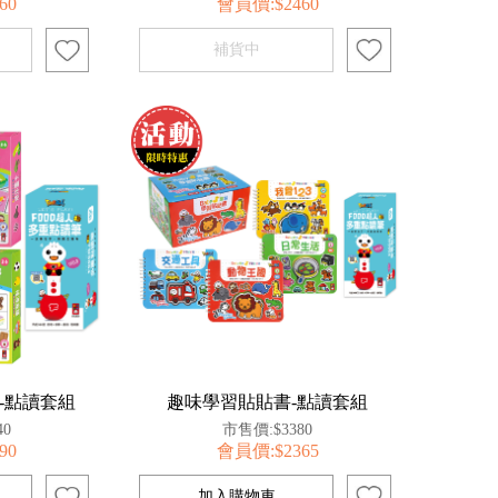
60
會員價:$2460
-點讀套組
趣味學習貼貼書-點讀套組
40
市售價:$3380
90
會員價:$2365