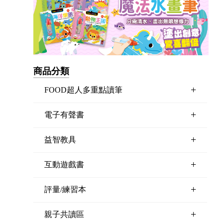
商品分類
+
FOOD超人多重點讀筆
+
電子有聲書
+
益智教具
+
互動遊戲書
+
評量/練習本
+
親子共讀區