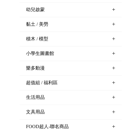
+
幼兒啟蒙
+
黏土 / 美勞
+
積木 / 模型
+
小學生圖書館
+
樂多動漫
+
超值組 / 福利區
+
生活用品
+
文具用品
+
FOOD超人-聯名商品