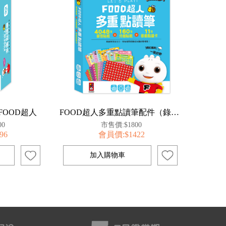
 FOOD超人
FOOD超人多重點讀筆配件（錄音貼紙+歌曲點讀卡）
00
市售價:$1800
96
會員價:$1422