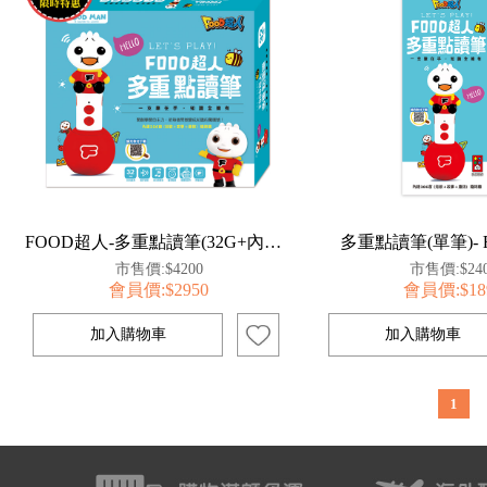
FOOD超人-多重點讀筆(32G+內建386首曲目+充電底座+藍牙功能+錄音貼紙+歌曲點讀卡+傳輸線)
多重點讀筆(單筆)-
市售價:$4200
市售價:$24
會員價:$2950
會員價:$18
1