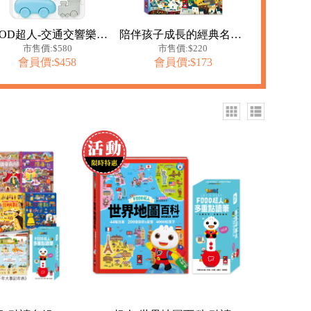
FOOD超人-交通交響樂拍拍鼓
陪伴孩子成長的經典名著-365夜故事
市售價:$580
市售價:$220
會員價:$458
會員價:$173