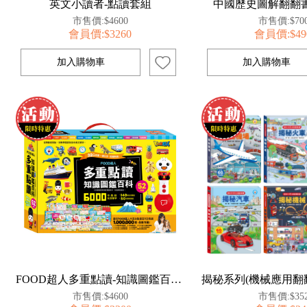
英文小讀者-點讀套組
中國歷史圖解翻翻書
市售價:$4600
市售價:$70
會員價:$3260
會員價:$49
FOOD超人多重點讀-知識圖鑑百科52件組
市售價:$4600
市售價:$35