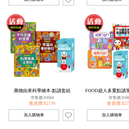
萬物由來科學繪本-點讀套組
FOOD超人多重點讀
市售價:$3060
市售價:$39
會員價:$2150
會員價:$27