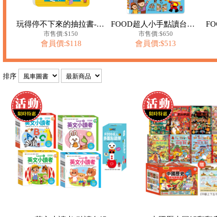
玩得停不下來的抽拉書-泰迪熊不見了
FOOD超人小手點讀台灣地圖百科
市售價:$150
市售價:$650
會員價:$118
會員價:$513
排序