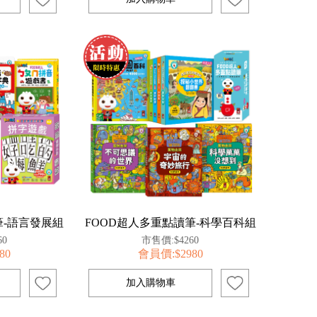
筆-語言發展組
FOOD超人多重點讀筆-科學百科組
60
市售價:$4260
80
會員價:$2980