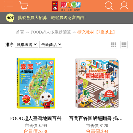
家長樂了!「風車書版集團暨FOOD超人企業總部」目前正興建中!
批發會員大招募，輕鬆實現財富自由!
如需更改或重開發票 需在訂單成立三天內通知客服 寄回發票需附上回郵郵票
首頁
➙
FOOD超人多重點讀筆
➙
擴充教材【7歲以上】
老師您好!!幼教會員火熱招募中~
排序
海外購物免煩惱！點我查看『海外購物流程說明』
家長樂了!「風車書版集團暨FOOD超人企業總部」目前正興建中!
批發會員大招募，輕鬆實現財富自由!
HOT
如需更改或重開發票 需在訂單成立三天內通知客服 寄回發票需附上回郵郵票
老師您好!!幼教會員火熱招募中~
海外購物免煩惱！點我查看『海外購物流程說明』
FOOD超人臺灣地圖百科
百問百答圖解翻翻書-揭祕職業
市售價:$299
市售價:$120
會員價:$236
會員價:$94