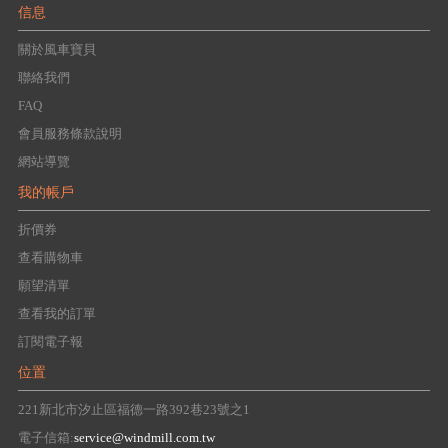
信息
關於風車寶貝
聯絡我們
FAQ
會員服務條款說明
網站導覽
我的帳戶
折價券
查看購物車
願望清單
查看我的訂單
訂閱電子報
位置
221新北市汐止區福德一路392巷23號之1
電子信箱:
service@windmill.com.tw