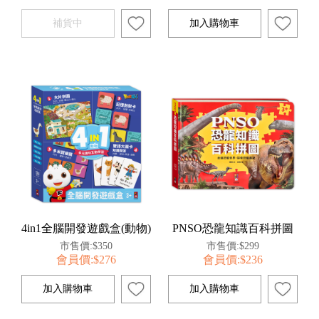
4in1全腦開發遊戲盒(動物)
PNSO恐龍知識百科拼圖
市售價:$350
市售價:$299
會員價:$276
會員價:$236