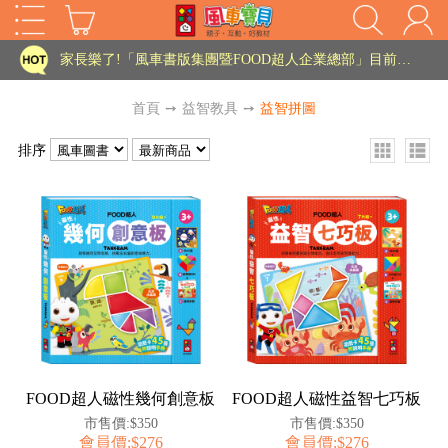
家長樂了!「風車書版集團暨FOOD超人企業總部」目前正興建中!
批發會員大招募，輕鬆實現財富自由!
首頁
➙
益智教具
➙
益智拼圖
如需更改或重開發票 需在訂單成立三天內通知客服 寄回發票需附上回郵郵票
排序
老師您好!!幼教會員火熱招募中~
海外購物免煩惱！點我查看『海外購物流程說明』
家長樂了!「風車書版集團暨FOOD超人企業總部」目前正興建中!
HOT
批發會員大招募，輕鬆實現財富自由!
如需更改或重開發票 需在訂單成立三天內通知客服 寄回發票需附上回郵郵票
老師您好!!幼教會員火熱招募中~
海外購物免煩惱！點我查看『海外購物流程說明』
FOOD超人磁性幾何創意板
FOOD超人磁性益智七巧板
市售價:$350
市售價:$350
會員價:$276
會員價:$276