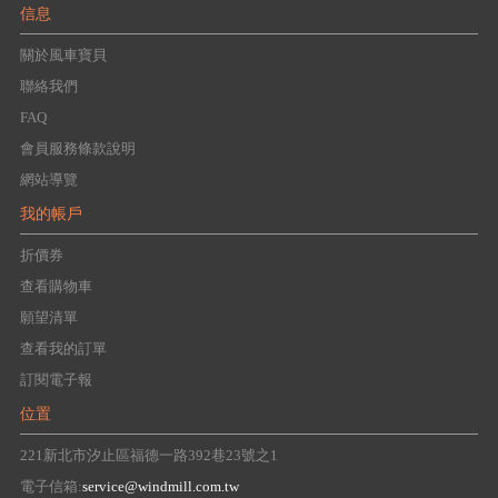
信息
關於風車寶貝
聯絡我們
FAQ
會員服務條款說明
網站導覽
我的帳戶
折價券
查看購物車
願望清單
查看我的訂單
訂閱電子報
位置
221新北市汐止區福德一路392巷23號之1
電子信箱:
service@windmill.com.tw